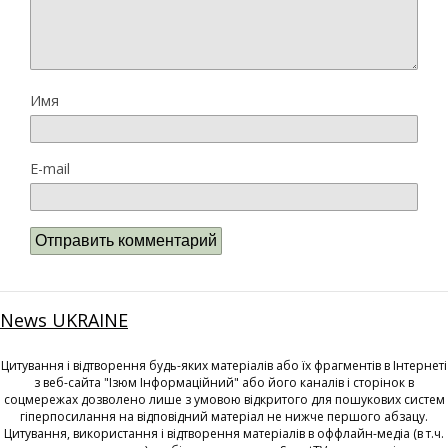
Имя
E-mail
News UKRAINE
Цитування і відтворення будь-яких матеріалів або їх фрагментів в Інтернеті
з веб-сайта "Ізюм Інформаційний" або його каналів і сторінок в
соцмережах дозволено лише з умовою відкритого для пошукових систем
гіперпосилання на відповідний матеріал не нижче першого абзацу.
Цитування, використання і відтворення матеріалів в оффлайн-медіа (в т.ч.