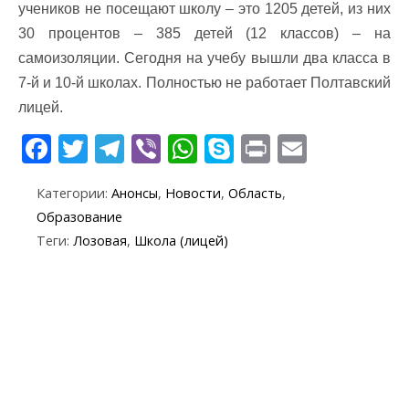
учеников не посещают школу – это 1205 детей, из них
30 процентов – 385 детей (12 классов) – на
самоизоляции. Сегодня на учебу вышли два класса в
7-й и 10-й школах. Полностью не работает Полтавский
лицей.
F
T
T
Vi
W
S
Pr
E
ac
w
el
b
h
k
in
m
Категории:
Анонсы
,
Новости
,
Область
,
e
itt
e
er
at
y
t
ai
Образование
b
er
gr
s
p
l
Теги:
Лозовая
,
Школа (лицей)
o
a
A
e
o
m
p
k
p