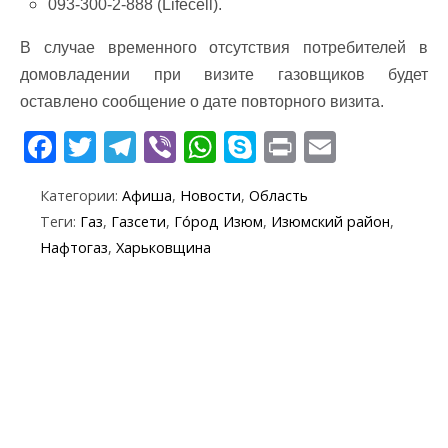
093-300-2-888 (Lifecell).
В случае временного отсутствия потребителей в
домовладении при визите газовщиков будет
оставлено сообщение о дате повторного визита.
F
T
T
Vi
W
S
Pr
E
ac
w
el
b
h
k
in
m
Категории:
Афиша
,
Новости
,
Область
e
itt
e
er
at
y
t
ai
Теги:
Газ
,
Газсети
,
Го́род Изюм
,
Изюмский район
,
b
er
gr
s
p
l
Нафтогаз
,
Харьковщина
o
a
A
e
o
m
p
k
p