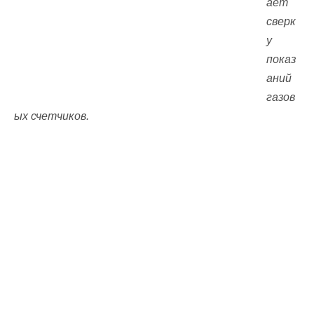
ает
сверк
у
показ
аний
газов
ых счетчиков.