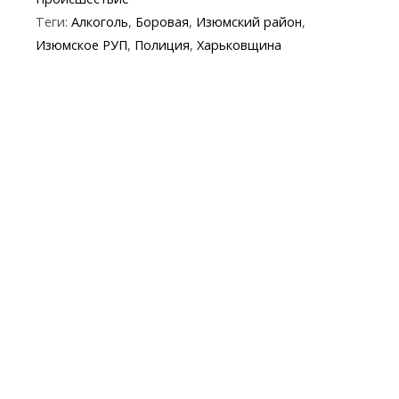
b
er
gr
s
p
l
Теги:
Алкоголь
,
Боровая
,
Изюмский район
,
o
a
A
e
Изюмское РУП
,
Полиция
,
Харьковщина
o
m
p
k
p