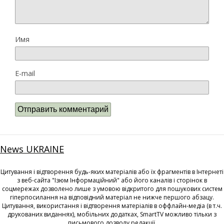
Имя
E-mail
News UKRAINE
Цитування і відтворення будь-яких матеріалів або їх фрагментів в Інтернеті
з веб-сайта "Ізюм Інформаційний" або його каналів і сторінок в
соцмережах дозволено лише з умовою відкритого для пошукових систем
гіперпосилання на відповідний матеріал не нижче першого абзацу.
Цитування, використання і відтворення матеріалів в оффлайн-медіа (в т.ч.
друкованих виданнях), мобільних додатках, SmartTV можливо тільки з
письмового дозволу редакції.