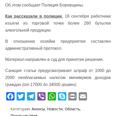
Об этом сообщает Полиция Боровщины.
Как рассказали в полиции,
18 сентября работники
изъяли из торговой точки более 280 бутылок
алкогольной продукции.
В отношении хозяйки предприятия составлен
административный протокол.
Материал направлен в суд для принятия решения.
Санкция статьи предусматривает штраф от 1000 до
2000 необлагаемых налогом минимумов доходов
граждан
(от 17000 до 34000 гривен).
F
T
T
Vi
W
S
Pr
E
ac
w
el
b
h
k
in
m
Категории:
Анонсы
,
Новости
,
Область
,
e
itt
e
er
at
y
t
ai
Происшествие