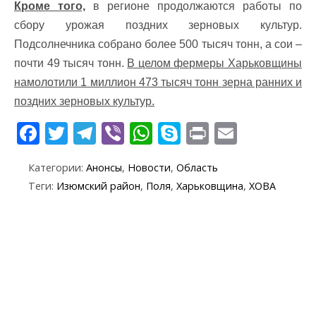
Кроме того,
в регионе продолжаются работы по
сбору урожая поздних зерновых культур.
Подсолнечника собрано более 500 тысяч тонн, а сои –
почти 49 тысяч тонн.
В целом фермеры Харьковщины
намолотили 1 миллион 473 тысяч тонн зерна ранних и
поздних зерновых культур.
F
T
T
Vi
W
S
Pr
E
ac
w
el
b
h
k
in
m
Категории:
Анонсы
,
Новости
,
Область
e
itt
e
er
at
y
t
ai
Теги:
Изюмский район
,
Поля
,
Харьковщина
,
ХОВА
b
er
gr
s
p
l
o
a
A
e
o
m
p
k
p