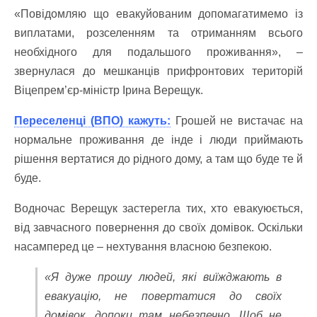
«Повідомляю що евакуйованим допомагатимемо із
виплатами, розселенням та отриманням всього
необхідного для подальшого проживання», –
звернулася до мешканців прифронтових територій
Віцепрем’єр-міністр Ірина Верещук.
Переселенці (ВПО) кажуть:
Грошей не вистачає на
нормальне проживання де інде і люди приймають
рішення вертатися до рідного дому, а там що буде те й
буде.
Водночас Верещук застерегла тих, хто евакуюється,
від завчасного повернення до своїх домівок. Оскільки
насамперед це – нехтування власною безпекою.
«Я дуже прошу людей, які виїжджають в
евакуацію, не повертатися до своїх
домівок, допоки там небезпечно. Щоб не