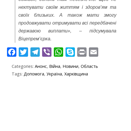
нехтувати своїм життям і здоров’ям та
своїх близьких. А також мати змогу
продовжувати отримувати всі передбачені
державою виплати», – підсумувала
Віцепрем’єрка.
F
T
T
Vi
W
S
Pr
E
ac
w
el
b
h
k
in
m
Categories:
Анонс
,
Війна
,
Новини
,
Область
e
itt
e
er
at
y
t
ai
Tags:
Допомога
,
Україна
,
Харківщина
b
er
gr
s
p
l
o
a
A
e
o
m
p
k
p