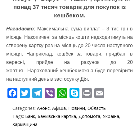
понад 37 тисяч товарів для покупок із
кешбеком.
Нагадаємо:
Максимальна сума виплат – 3 тис грн в
місяць. Накопичені за місяць кошти надходитимуть на
створену картку раз на місяць до 20 числа наступного
місяця. Наприклад, кешбек за товари, придбані в
вересні, прийде на рахунок до 20
жовтня.
Нарахований кешбек можна буде перевірити
на наступний день в застосунку Дія.
F
T
T
Vi
W
S
Pr
E
ac
w
el
b
h
k
in
m
Categories:
Анонс
,
Афіша
,
Новини
,
Область
e
itt
e
er
at
y
t
ai
Tags:
Банк
,
Банківська картка
,
Допомога
,
Україна
,
b
er
gr
s
p
l
Харківщина
o
a
A
e