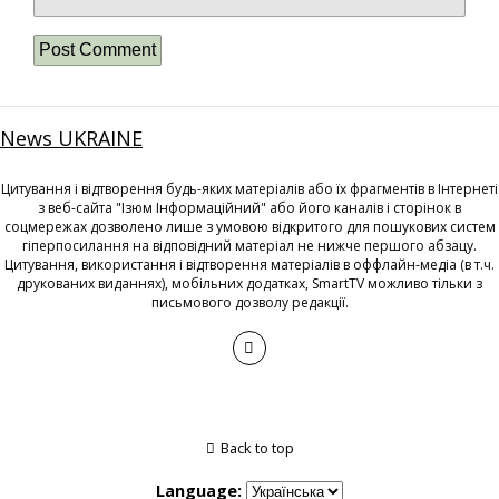
News UKRAINE
Цитування і відтворення будь-яких матеріалів або їх фрагментів в Інтернеті
з веб-сайта "Ізюм Інформаційний" або його каналів і сторінок в
соцмережах дозволено лише з умовою відкритого для пошукових систем
гіперпосилання на відповідний матеріал не нижче першого абзацу.
Цитування, використання і відтворення матеріалів в оффлайн-медіа (в т.ч.
друкованих виданнях), мобільних додатках, SmartTV можливо тільки з
письмового дозволу редакції.
Back to top
Language: