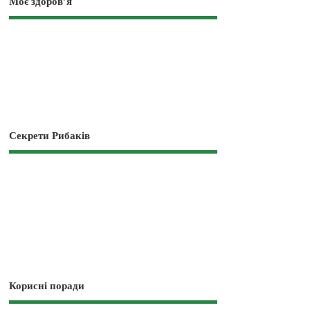
Моє здоров’я
Секрети Рибаків
Корисні поради