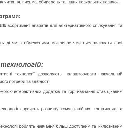
я читання, письма, обчислень та інших навчальних навичок.
рограми:
.ua
асортимент апаратів для альтернативного спілкування та
ють дітям з обмеженими можливостями висловлювати свої
 технологій:
тивні технології дозволяють налаштовувати навчальний
ого потреби та здібності.
огою інтерактивних додатків та ігор, навчання стає цікавим
ехнології сприяють розвитку комунікаційних, когнітивних та
технології роблять навчання більш доступним та інклюзивним