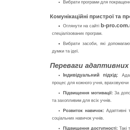
Вибрати програми для покращенн
Комунікаційні пристрої та п
b-pro.com
Оглянути на сайті
спеціалізованих програм.
Вибрати засоби, які допомага
думки та ідеї.
Переваги адаптивних
Індивідуальний підхід:
Адап
процес для кожного учня, враховуючи й
Підвищення мотивації:
За допом
та захопливим для всіх учнів.
Розвиток навичок:
Адаптивні т
соціальних навичок учнів.
Підвищення доступності:
Такі 