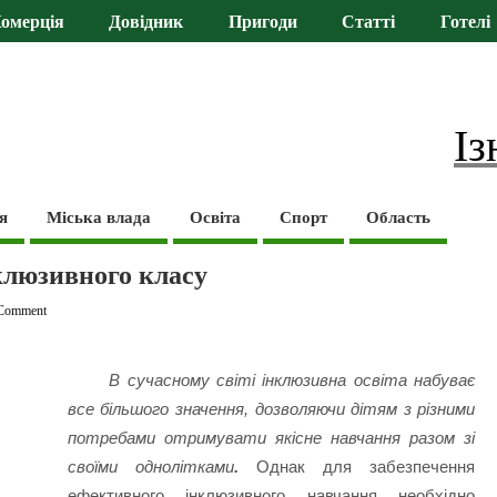
омерція
Довідник
Пригоди
Статті
Готелі
Із
я
Міська влада
Освіта
Спорт
Область
нклюзивного класу
Comment
В сучасному світі інклюзивна освіта набуває
все більшого значення, дозволяючи дітям з різними
потребами отримувати якісне навчання разом зі
своїми однолітками
.
Однак для забезпечення
ефективного інклюзивного навчання необхідно