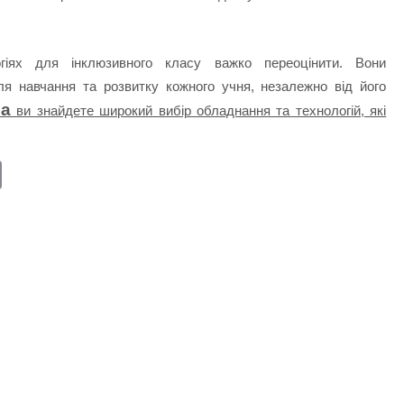
огіях для інклюзивного класу важко переоцінити. Вони
я навчання та розвитку кожного учня, незалежно від його
ua
ви знайдете широкий вибір обладнання та технологій, які
E
m
ail