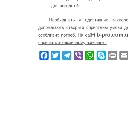
для всіх дітей.
Необхідність у адаптивних технол
допомагають створити сприятливі умови дл
b-pro.com.
особливих потреб.
На сайті
сприяють інклюзивному навчанню.
Fa
T
Te
Vi
W
S
Pr
ce
wi
le
be
ha
ky
in
bo
tte
gr
r
ts
pe
t
ok
r
a
A
m
pp