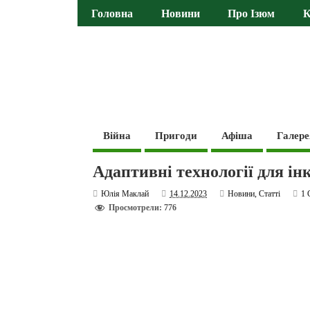
Головна
Новини
Про Ізюм
К
Війна
Пригоди
Афіша
Галере
Адаптивні технології для і
Юлія Маклай
14.12.2023
Новини
,
Статті
1 
Просмотрели: 776