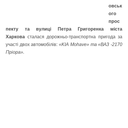
овськ
ого
прос
пекту та вулиці Петра Григоренка міста
Харкова
сталася дорожньо-транспортна пригода за
участі двох автомобілів:
«
KIA
М
ohave
» та «
ВАЗ -2170
Пріора
».