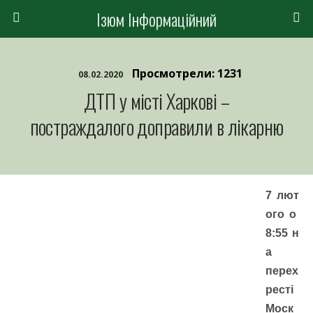
Ізюм Інформаційний
Просмотрели: 1231
08.02.2020
ДТП у місті Харкові –
постраждалого доправили в лікарню
7
лют
ого
о
8:
55
н
а
перех
ресті
Моск