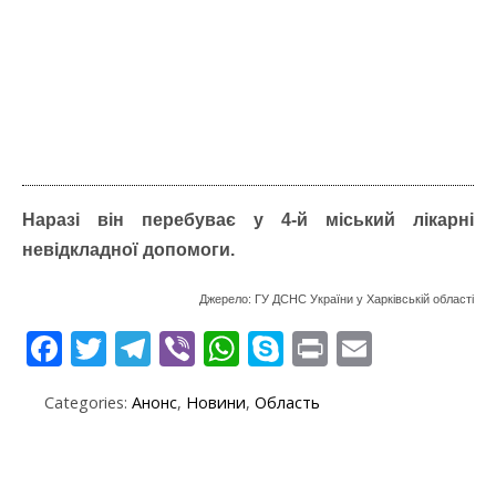
Наразі в
і
н перебуває у 4-й міський лікарні
невідкладної допомоги.
Джерело: ГУ ДСНС України у Харківській області
F
T
T
Vi
W
S
Pr
E
ac
w
el
b
h
k
in
m
Categories:
Анонс
,
Новини
,
Область
e
itt
e
er
at
y
t
ai
b
er
gr
s
p
l
o
a
A
e