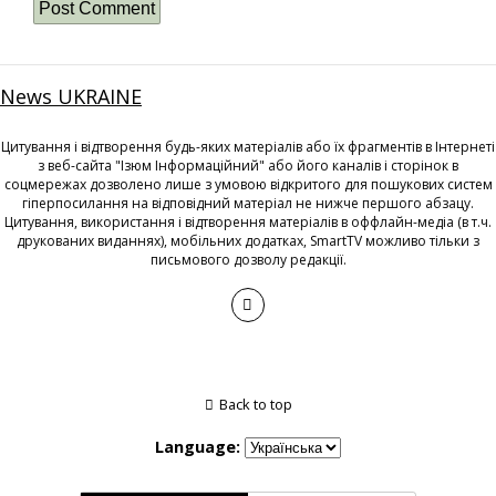
News UKRAINE
Цитування і відтворення будь-яких матеріалів або їх фрагментів в Інтернеті
з веб-сайта "Ізюм Інформаційний" або його каналів і сторінок в
соцмережах дозволено лише з умовою відкритого для пошукових систем
гіперпосилання на відповідний матеріал не нижче першого абзацу.
Цитування, використання і відтворення матеріалів в оффлайн-медіа (в т.ч.
друкованих виданнях), мобільних додатках, SmartTV можливо тільки з
письмового дозволу редакції.
Back to top
Language: