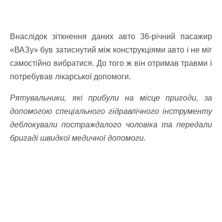
Внаслідок зіткнення даних авто
36
-річн
ий
пасажир
«
ВАЗу
»
був
затиснутий між конструкціями авто і не м
і
г
самостійно вибратися. До того ж в
і
н отрима
в
травми і
потребува
в
лікарської допомоги.
Р
ятувальники,
які п
рибул
и
на місце пригоди, за
допомогою спеціального гідравлічного інструменту
деблокували постраждал
ого
чоловіка
та передали
бригаді швидкої медичної допомоги.