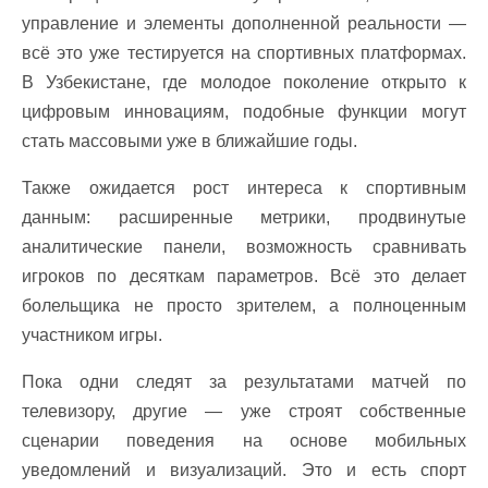
управление и элементы дополненной реальности —
всё это уже тестируется на спортивных платформах.
В Узбекистане, где молодое поколение открыто к
цифровым инновациям, подобные функции могут
стать массовыми уже в ближайшие годы.
Также ожидается рост интереса к спортивным
данным: расширенные метрики, продвинутые
аналитические панели, возможность сравнивать
игроков по десяткам параметров. Всё это делает
болельщика не просто зрителем, а полноценным
участником игры.
Пока одни следят за результатами матчей по
телевизору, другие — уже строят собственные
сценарии поведения на основе мобильных
уведомлений и визуализаций. Это и есть спорт