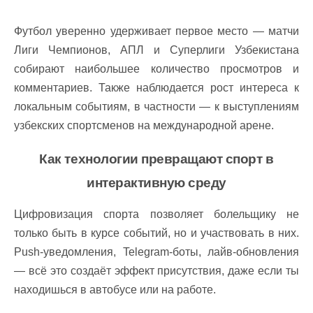
Футбол уверенно удерживает первое место — матчи
Лиги Чемпионов, АПЛ и Суперлиги Узбекистана
собирают наибольшее количество просмотров и
комментариев. Также наблюдается рост интереса к
локальным событиям, в частности — к выступлениям
узбекских спортсменов на международной арене.
Как технологии превращают спорт в
интерактивную среду
Цифровизация спорта позволяет болельщику не
только быть в курсе событий, но и участвовать в них.
Push-уведомления, Telegram-боты, лайв-обновления
— всё это создаёт эффект присутствия, даже если ты
находишься в автобусе или на работе.