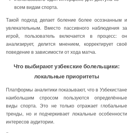
всем видам спорта.
Такой подход делает боление более осознанным и
увлекательным. Вместо пассивного наблюдения за
игрой, пользователь включается в процесс: он
анализирует, делится мнением, корректирует своё
поведение в зависимости от хода матча.
Что выбирают узбекские болельщики:
локальные приоритеты
Платформы аналитики показывают, что в Узбекистане
наибольшим спросом пользуются определённые
виды спорта. Это не только отражает глобальные
тренды, но и подчеркивает локальные особенности
интересов аудитории.