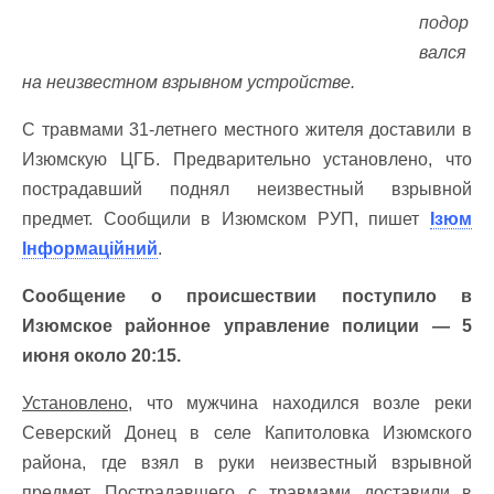
подор
вался
на неизвестном взрывном устройстве.
С травмами 31-летнего местного жителя доставили в
Изюмскую ЦГБ. Предварительно установлено, что
пострадавший поднял неизвестный взрывной
предмет. Сообщили в Изюмском РУП, пишет
Ізюм
Інформаційний
.
Сообщение о происшествии поступило в
Изюмское районное управление полиции — 5
июня около 20:15.
Установлено,
что мужчина находился возле реки
Северский Донец в селе Капитоловка Изюмского
района, где взял в руки неизвестный взрывной
предмет. Пострадавшего с травмами доставили в