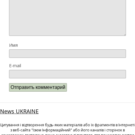
Имя
E-mail
News UKRAINE
Цитування і відтворення будь-яких матеріалів або їх фрагментів в Інтернеті
з веб-сайта "Ізюм Інформаційний" або його каналів і сторінок в