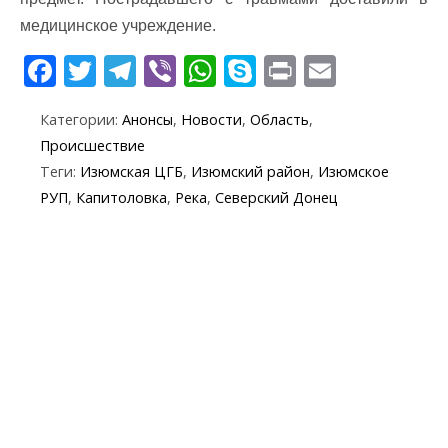
медицинское учреждение.
F
T
T
Vi
W
S
Pr
E
ac
w
el
b
h
k
in
m
Категории:
Анонсы
,
Новости
,
Область
,
e
itt
e
er
at
y
t
ai
Происшествие
b
er
gr
s
p
l
Теги:
Изюмская ЦГБ
,
Изюмский район
,
Изюмское
o
a
A
e
РУП
,
Капитоловка
,
Река
,
Северский Донец
o
m
p
k
p