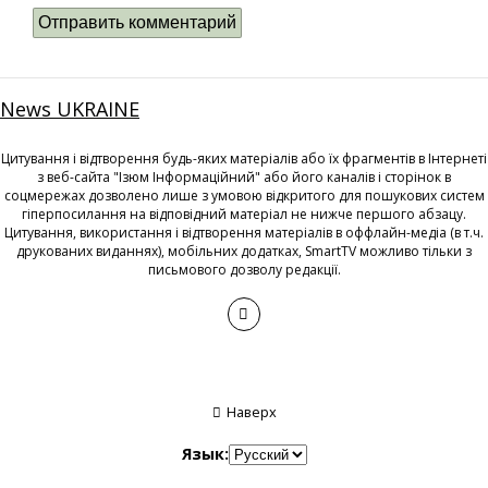
News UKRAINE
Цитування і відтворення будь-яких матеріалів або їх фрагментів в Інтернеті
з веб-сайта "Ізюм Інформаційний" або його каналів і сторінок в
соцмережах дозволено лише з умовою відкритого для пошукових систем
гіперпосилання на відповідний матеріал не нижче першого абзацу.
Цитування, використання і відтворення матеріалів в оффлайн-медіа (в т.ч.
друкованих виданнях), мобільних додатках, SmartTV можливо тільки з
письмового дозволу редакції.
Наверх
Язык: