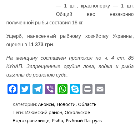
— 1 шт., красноперку — 1 шт.
Общий вес незаконно
полученной рыбы составил 18 кг.
Ущерб, нанесенный рыбному хозяйству Украины,
оценен в
11 373 грн
.
На женщину составлен протокол по ч. 4 ст. 85
КУоАП. Запрещенные орудия лова, лодка и рыба
изъяты до решению суда.
F
T
T
Vi
W
S
Pr
E
ac
w
el
b
h
k
in
m
Категории:
Анонсы
,
Новости
,
Область
e
itt
e
er
at
y
t
ai
Теги:
Изюмский район
,
Оскольское
b
er
gr
s
p
l
Водохранилище
,
Рыба
,
Рыбный Патруль
o
a
A
e
o
m
p