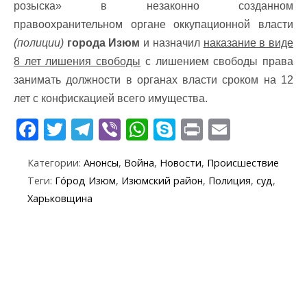
розыска» в незаконно созданном
правоохранительном органе оккупационной власти
(полиции)
города Изюм
и назначил
наказание в виде
8 лет лишения свободы
с лишением свободы права
занимать должности в органах власти сроком на 12
лет с конфискацией всего имущества.
F
T
T
Vi
W
S
Pr
E
ac
w
el
b
h
k
in
m
Категории:
Анонсы
,
Война
,
Новости
,
Происшествие
e
itt
e
er
at
y
t
ai
Теги:
Го́род Изюм
,
Изюмский район
,
Полиция
,
суд
,
b
er
gr
s
p
l
Харьковщина
o
a
A
e
o
m
p
k
p