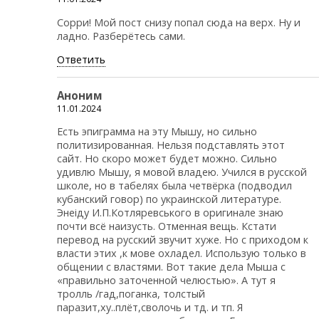
Сорри! Мой пост снизу попал сюда на верх. Ну и
ладно. Разберётесь сами.
Ответить
Аноним
11.01.2024
Есть эпиграмма на эту Мышу, но сильно
политизированная. Нельзя подставлять этот
сайт. Но скоро может будет можно. Сильно
удивлю Мышу, я мовой владею. Учился в русской
школе, но в табелях была четвёрка (подводил
кубанский говор) по украинской литературе.
Энеiду И.П.Котляревського в оригинале знаю
почти всё наизусть. Отменная вещь. Кстати
перевод на русский звучит хуже. Но с приходом к
власти этих ,к мове охладел. Использую только в
общении с властями. Вот такие дела Мыша с
«правильно заточенной челюстью». А тут я
тролль /гад,поганка, толстый
паразит,ху..плёт,сволочь и тд. и тп. Я