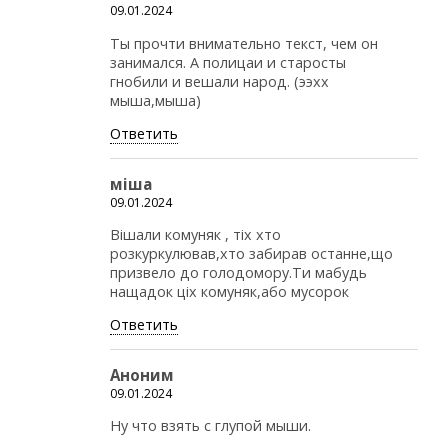
09.01.2024
Ты прочти внимательно текст, чем он
занимался. А полицаи и старосты
гнобили и вешали народ. (ээхх
мыша,мыша)
Ответить
міша
09.01.2024
Вішали комуняк , тіх хто
розкуркулював,хто забирав останне,що
призвело до голодомору.Ти мабудь
нащадок ціх комуняк,або мусорок
Ответить
Аноним
09.01.2024
Ну что взять с глупой мыши.