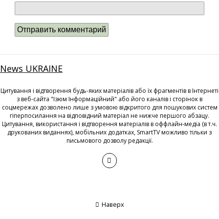
News UKRAINE
Цитування і відтворення будь-яких матеріалів або їх фрагментів в Інтернеті
з веб-сайта "Ізюм Інформаційний" або його каналів і сторінок в
соцмережах дозволено лише з умовою відкритого для пошукових систем
гіперпосилання на відповідний матеріал не нижче першого абзацу.
Цитування, використання і відтворення матеріалів в оффлайн-медіа (в т.ч.
друкованих виданнях), мобільних додатках, SmartTV можливо тільки з
письмового дозволу редакції.
Наверх