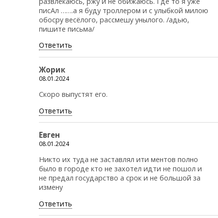
развлекаюсь, ржу и не обижаюсь. Где то я уже
писАл …….а я буду троллером и с улыбкой милою
обосру весёлого, рассмешу унылого. /адью,
пишите письма/
Ответить
Жорик
08.01.2024
Скоро выпустят его.
Ответить
Евген
08.01.2024
Никто их туда не заставлял ити ментов полно
было в городе кто не захотел идти не пошол и
не предал государство а срок и не большой за
измену
Ответить