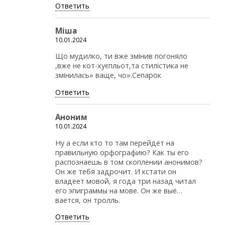
Ответить
Міша
10.01.2024
Що мудилко, ти вже змінив погоняло
,вже не кот-хуєпльот,та стилістика не
змінилась» ваще, чо».Сепарок
Ответить
Аноним
10.01.2024
Ну а если кто то там перейдёт на
правильную орфографию? Как ты его
распознаешь в том скоплении анонимов?
Он же тебя задрочит. И кстати он
владеет мовой, я года три назад читал
его эпиграммы на мове. Он же выё…
вается, он тролль.
Ответить