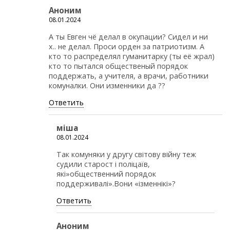
Аноним
08.01.2024
А ты Евген чё делал в окупации? Сидел и ни
х.. не делал. Проси орден за патриотизм. А
кто то распределял гуманитарку (ты её жрал)
кто то пытался общественый порядок
поддержать, а учителя, а врачи, работники
комуналки. Они изменники да ??
Ответить
міша
08.01.2024
Так комуняки у другу світову війну теж
судили старост і поліцаїв,
які»общественний порядок
поддерживалі».Вони «ізменнікі»?
Ответить
Аноним