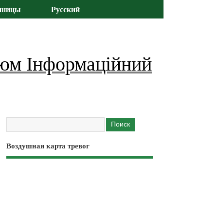
иницы
Русский
юм Інформаційний
Воздушная карта тревог