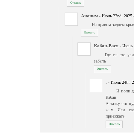
Ответить
Аноним
-
Июнь 22nd, 2025 a
На правом заднем крыл
Ответить
Кабан-Вася
-
Июнь 2
Где ты это ув
забыть
Ответить
.
-
Июнь 24th, 2
И попи.д
Кабан.
А тачку сто пу
ж..у. Или св
приезжать.
Ответить