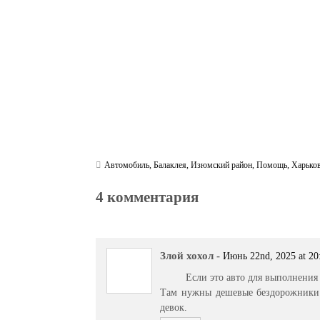
m
pp
Автомобиль
,
Балаклея
,
Изюмский район
,
Помощь
,
Харько
4 комментария
Злой хохол
-
Июнь 22nd, 2025 at 20
Если это авто для выполнения 
Там нужны дешевые бездорожники и
девок.