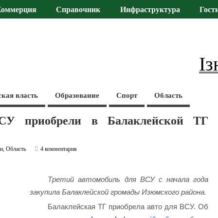
Коммерция
Справочник
Инфраструктура
Гост
Із
ская власть
Образование
Спорт
Область
СУ приобрели в Балаклейской ТГ
ти
,
Область
4 комментария
Третий автомобиль для ВСУ с начала года
закупила Балаклейской громады Изюмского района.
Балаклейская ТГ приобрела авто для ВСУ. Об