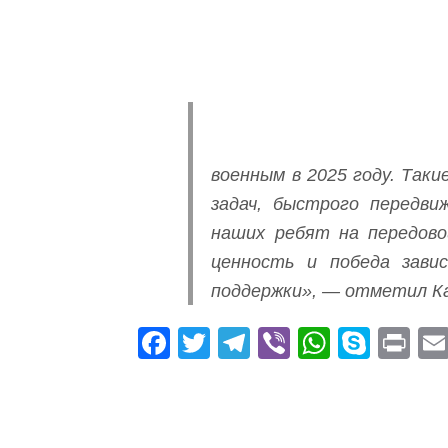
военным в 2025 году. Так
задач, быстрого передви
наших ребят на передово
ценность и победа зави
поддержки», — отметил К
Fa
T
Te
Vi
W
S
Pr
ce
wi
le
be
ha
ky
in
bo
tte
gr
r
ts
pe
t
ok
r
a
A