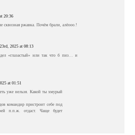
t 20:36
е сквозная ржавка. Почём брали, алёооо.!
3rd, 2025 at 08:13
идел «глазастый» или так что б пиз… и
025 at 01:51
еть уже нельзя. Какой ты хмурый
дов командир пристроит себе под
оей п.п.ж. отдаст. Чаще будет