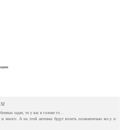
вщина
:32
боевых задач, то у вас в голове го…
 много. А на этой автивке будут возить полковничью жо.у и