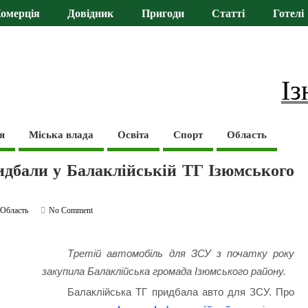
омерція
Довідник
Пригоди
Статті
Готелі
Із
я
Міська влада
Освіта
Спорт
Область
идбали у Балаклійській ТГ Ізюмського
,
Область
No Comment
Третій автомобіль для ЗСУ з початку року
закупила Балаклійська громада Ізюмського району.
Балаклійська ТГ придбала авто для ЗСУ. Про