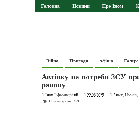
Головна
Новини
Про Ізюм
К
Війна
Пригоди
Афіша
Галере
Автівку на потреби ЗСУ пр
району
Ізюм Інформаційний
22.06.2025
Анонс
,
Новини
Просмотрели: 359