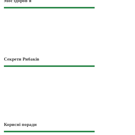
Моє здоров’я
Секрети Рибаків
Корисні поради