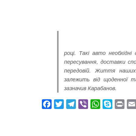
році. Такі авто необхідні
пересування, доставки сп
передовій. Життя наших
залежить від щоденної т
зазначив Карабанов.
Fa
T
Te
Vi
W
S
Pr
ce
wi
le
be
ha
ky
in
bo
tte
gr
r
ts
pe
t
ok
r
a
A