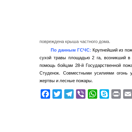
повреждена крыша частного дома.
По данным ГСЧС:
Крупнейший из пожа
сухой травы площадью 2 га, возникший в
помощь бойцам 28-й Государственной пож
Студенок. Совместными усилиями огонь у
жертвы и лесные пожары.
Fa
T
Te
Vi
W
S
Pr
ce
wi
le
be
ha
ky
in
bo
tte
gr
r
ts
pe
t
ok
r
a
A
m
pp