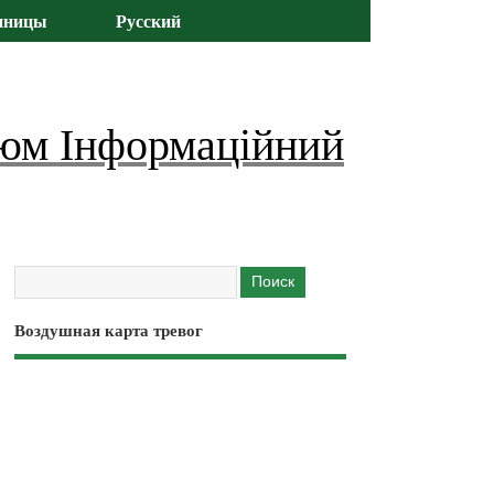
иницы
Русский
юм Інформаційний
Воздушная карта тревог