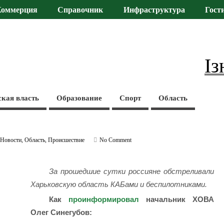
Коммерция
Справочник
Инфраструктура
Гост
Із
ская власть
Образование
Спорт
Область
,
Новости
,
Область
,
Происшествие
No Comment
За прошедшие сутки россияне обстреливали
Харьковскую область КАБами и беспилотниками.
Как
проинформировал
начальник ХОВА
Олег Синегубов: