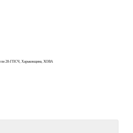
тели 28-ГПСЧ
,
Харьковщина
,
ХОВА