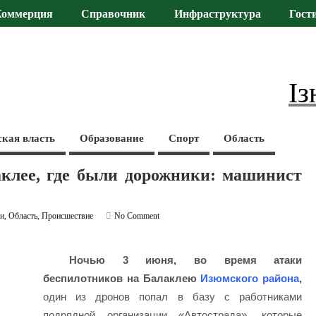
Коммерция
Справочник
Инфраструктура
Гост
Із
ская власть
Образование
Спорт
Область
аклее, где были дорожники: машинист
ти
,
Область
,
Происшествие
No Comment
Ночью 3 июня, во время атаки
беспилотников на Балаклею
Изюмского района
,
один из дронов попал в базу с работниками
подрядной организации «Автострада», которые