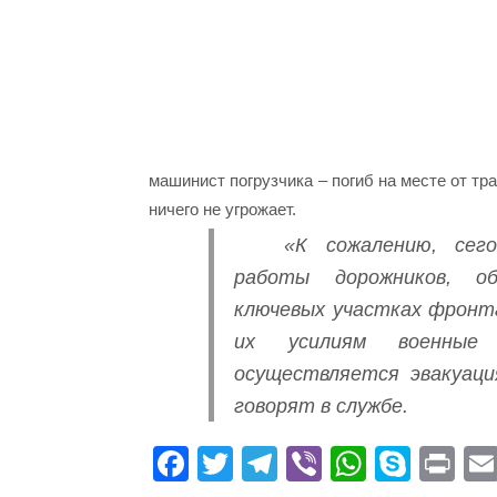
машинист погрузчика – погиб на месте от тр
ничего не угрожает.
«К сожалению, сег
работы дорожников, о
ключевых участках фронта
их усилиям военные
осуществляется эвакуаци
говорят в службе.
Fa
T
Te
Vi
W
S
Pr