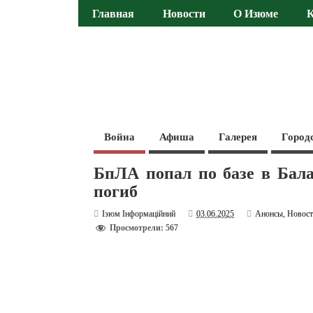
Главная
Новости
О Изюме
Война
Афиша
Галерея
Город
БпЛА попал по базе в Бал
погиб
Ізюм Інформаційний
03.06.2025
Анонсы
,
Новос
Просмотрели: 567