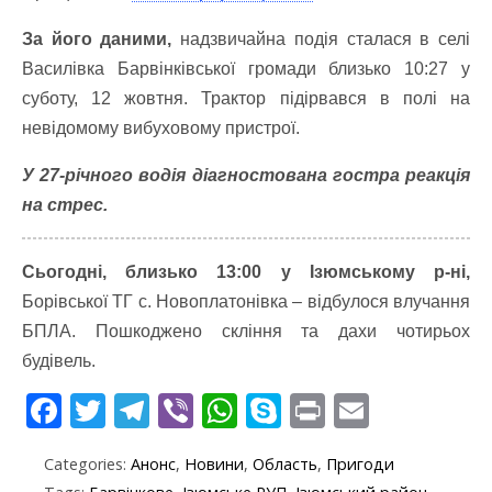
За його даними,
надзвичайна подія сталася в селі
Василівка Барвінківської громади близько 10:27 у
суботу, 12 жовтня. Трактор підірвався в полі на
невідомому вибуховому пристрої.
У 27-річного водія діагностована гостра реакція
на стрес.
Сьогодні, близько 13:00 у Ізюмському р-ні,
Борівської ТГ с. Новоплатонівка – відбулося влучання
БПЛА. Пошкоджено скління та дахи чотирьох
будівель.
F
T
T
Vi
W
S
Pr
E
ac
w
el
b
h
k
in
m
Categories:
Анонс
,
Новини
,
Область
,
Пригоди
e
itt
e
er
at
y
t
ai