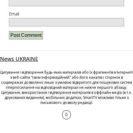
Email
News UKRAINE
Цитування і відтворення будь-яких матеріалів або їх фрагментів в Інтернеті
з веб-сайта "Ізюм Інформаційний" або його каналів і сторінок в
соцмережах дозволено лише з умовою відкритого для пошукових систем
гіперпосилання на відповідний матеріал не нижче першого абзацу.
Цитування, використання і відтворення матеріалів в оффлайн-медіа (в т.ч.
друкованих виданнях), мобільних додатках, SmartTV можливо тільки з
письмового дозволу редакції.