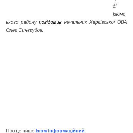
ді
Ізюмс
ького району
повідомив
начальник Харківської ОВА
Олег Синєгубов.
Про це пише
Ізюм Інформаційний
.