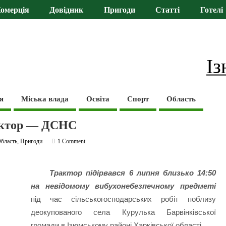
омерція
Довідник
Пригоди
Статті
Готелі
Із
я
Міська влада
Освіта
Спорт
Область
рактор — ДСНС
бласть
,
Пригоди
1 Comment
Трактор підірвався 6 липня близько 14:50
на невідомому вибухонебезпечному предметі
під час сільськогосподарських робіт поблизу
деокупованого села Курулька Барвінківської
громади в Ізюмському районі Харківської області.