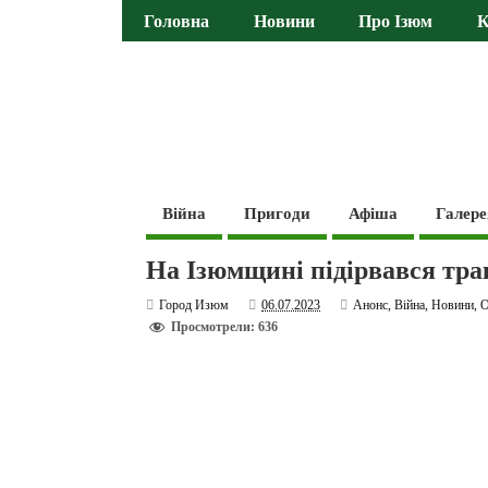
Головна
Новини
Про Ізюм
К
Війна
Пригоди
Афіша
Галере
На Ізюмщині підірвався т
Город Изюм
06.07.2023
Анонс
,
Війна
,
Новини
,
О
Просмотрели: 636