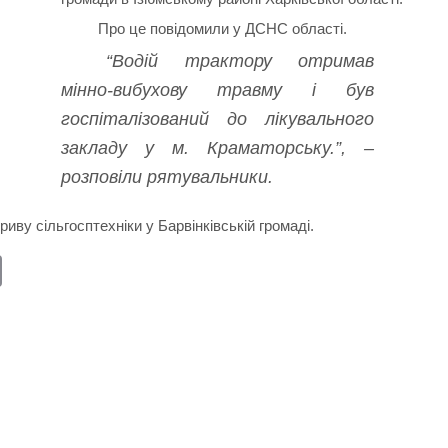
Про це повідомили у ДСНС області.
“Водій трактору отримав
мінно-вибухову травму і був
госпіталізований до лікувального
закладу у м. Краматорську.”, –
розповіли рятувальники.
иву сільгосптехніки у Барвінківській громаді.
E
m
ail