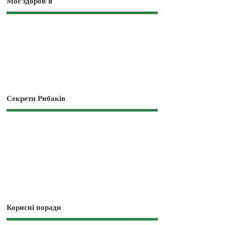
Моє здоров’я
Секрети Рибаків
Корисні поради