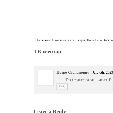
Барвінкове
,
Ізюмський район
,
Лікарня
,
Поля
,
Село
,
Харків
1 Коментар
Петро Степанович
-
July 6th, 2023
Так і тракттора закінчаться. 
Reply
Leave a Reply