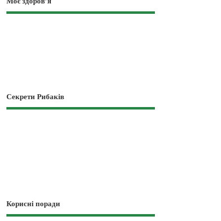
Моє здоров’я
Секрети Рибаків
Корисні поради