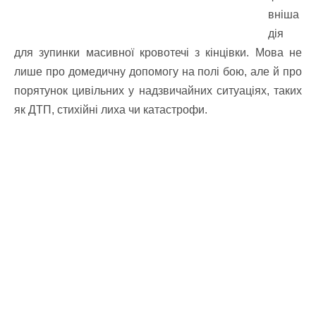
вніша
дія
для зупинки масивної кровотечі з кінцівки. Мова не
лише про домедичну допомогу на полі бою, але й про
порятунок цивільних у надзвичайних ситуаціях, таких
як ДТП, стихійні лиха чи катастрофи.