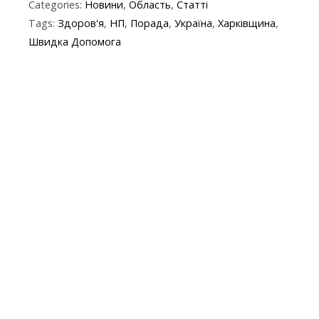
Categories:
Новини
,
Область
,
Статті
e
itt
e
er
at
y
t
ai
Tags:
Здоров'я
,
НП
,
Порада
,
Україна
,
Харківщина
,
b
er
gr
s
p
l
Швидка Допомога
o
a
A
e
o
m
p
k
p