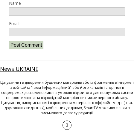
Name
Email
News UKRAINE
Цитування і відтворення будь-яких матеріалів або їх фрагментів в Інтернеті
з веб-сайта "Ізюм Інформаційний" або його каналів і сторінок в
соцмережах дозволено лише з умовою відкритого для пошукових систем
гіперпосилання на відповідний матеріал не нижче першого абзацу.
Цитування, використання і відтворення матеріалів в оффлайн-медіа (в т.ч.
друкованих виданнях), мобільних додатках, SmartTV можливо тільки з
письмового дозволу редакції.