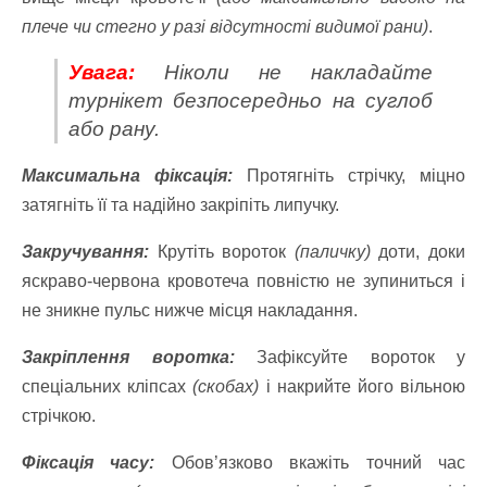
плече чи стегно у разі відсутності видимої рани)
.
Увага:
Ніколи не накладайте
турнікет безпосередньо на суглоб
або рану.
Максимальна фіксація:
Протягніть стрічку, міцно
затягніть її та надійно закріпіть липучку.
Закручування:
Крутіть вороток
(паличку)
доти, доки
яскраво-червона кровотеча повністю не зупиниться і
не зникне пульс нижче місця накладання.
Закріплення воротка:
Зафіксуйте вороток у
спеціальних кліпсах
(скобах)
і накрийте його вільною
стрічкою.
Фіксація часу:
Обов’язково вкажіть точний час