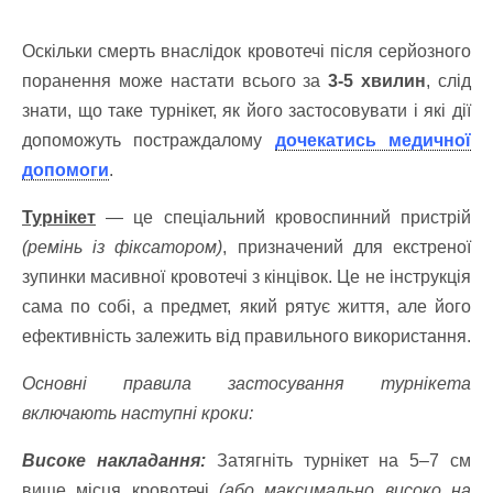
Оскільки смерть внаслідок кровотечі після серйозного
поранення може настати всього за
3-5 хвилин
, слід
знати, що таке турнікет, як його застосовувати і які дії
допоможуть постраждалому
дочекатись медичної
допомоги
.
Турнікет
— це спеціальний кровоспинний пристрій
(ремінь із фіксатором)
, призначений для екстреної
зупинки масивної кровотечі з кінцівок. Це не інструкція
сама по собі, а предмет, який рятує життя, але його
ефективність залежить від правильного використання.
Основні правила застосування турнікета
включають наступні кроки:
Високе накладання:
Затягніть турнікет на 5–7 см
вище місця кровотечі
(або максимально високо на