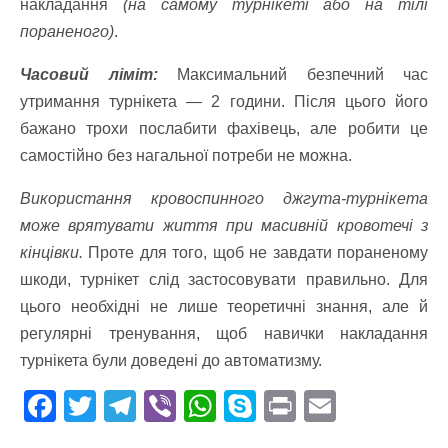
накладання
(на самому турнікеті або на тілі
пораненого)
.
Часовий ліміт:
Максимальний безпечний час
утримання турнікета — 2 години. Після цього його
бажано трохи послабити фахівець, але робити це
самостійно без нагальної потреби не можна.
Використання кровоспинного джгута-турнікета
може врятувати життя при масивній кровотечі з
кінцівки.
Проте для того, щоб не завдати пораненому
шкоди, турнікет слід застосовувати правильно. Для
цього необхідні не лише теоретичні знання, але й
регулярні тренування, щоб навички накладання
турнікета були доведені до автоматизму.
F
T
T
Vi
W
S
Pr
E
ac
w
el
b
h
k
in
m