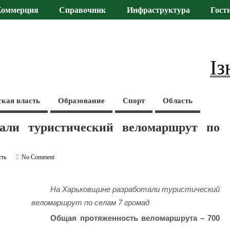
Коммерция
Справочник
Инфраструктура
Гост
Із
ская власть
Образование
Спорт
Область
али туристический веломаршрут по
сть
No Comment
На Харьковщине разработали туристический
веломаршрут по селам 7 громад
Общая протяженность веломаршрута – 700