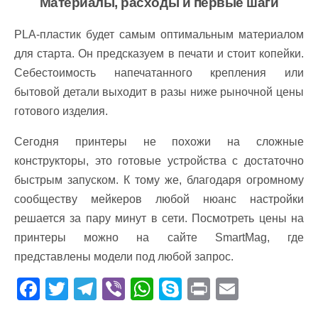
Материалы, расходы и первые шаги
PLA-пластик будет самым оптимальным материалом
для старта. Он предсказуем в печати и стоит копейки.
Себестоимость напечатанного крепления или
бытовой детали выходит в разы ниже рыночной цены
готового изделия.
Сегодня принтеры не похожи на сложные
конструкторы, это готовые устройства с достаточно
быстрым запуском. К тому же, благодаря огромному
сообществу мейкеров любой нюанс настройки
решается за пару минут в сети. Посмотреть цены на
принтеры можно на сайте SmartMag, где
представлены модели под любой запрос.
F
T
T
Vi
W
S
Pr
E
ac
w
el
b
h
k
in
m