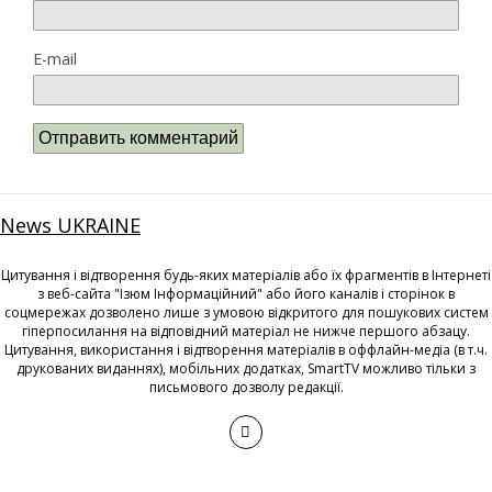
E-mail
News UKRAINE
Цитування і відтворення будь-яких матеріалів або їх фрагментів в Інтернеті
з веб-сайта "Ізюм Інформаційний" або його каналів і сторінок в
соцмережах дозволено лише з умовою відкритого для пошукових систем
гіперпосилання на відповідний матеріал не нижче першого абзацу.
Цитування, використання і відтворення матеріалів в оффлайн-медіа (в т.ч.
друкованих виданнях), мобільних додатках, SmartTV можливо тільки з
письмового дозволу редакції.