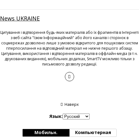
News UKRAINE
Цитування і відтворення будь-яких матеріалів або їх фрагментів в Інтернеті
з веб-сайта "Ізюм Інформаційний" або його каналів і сторінок в
соцмережах дозволено лише з умовою відкритого для пошукових систем
гіперпосилання на відповідний матеріал не нижче першого абзацу.
Цитування, використання і відтворення матеріалів в оффлайн-медіа (в т.ч.
друкованих виданнях), мобільних додатках, SmartTV можливо тільки з
письмового дозволу редакції.
Наверх
Язык:
Мобильн.
Компьютерная