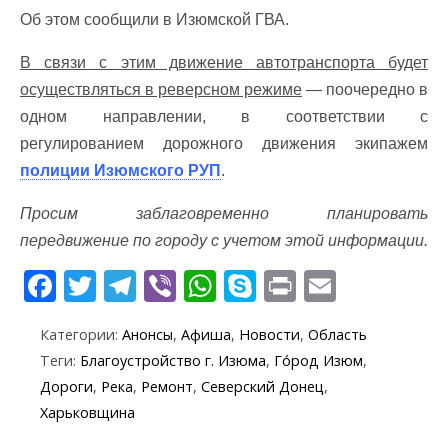
Об этом сообщили в Изюмской ГВА.
В связи с этим движение автотранспорта будет
осуществляться в реверсном режиме
— поочередно в
одном направлении, в соответствии с
регулированием дорожного движения экипажем
полиции Изюмского РУП
.
Просим заблаговременно планировать
передвижение по городу с учетом этой информации.
F
T
T
Vi
W
S
Pr
E
ac
w
el
b
h
k
in
m
Категории:
Анонсы
,
Афиша
,
Новости
,
Область
e
itt
e
er
at
y
t
ai
Теги:
Благоустройство г. Изюма
,
Го́род Изюм
,
b
er
gr
s
p
l
Дороги
,
Река
,
Ремонт
,
Северский Донец
,
o
a
A
e
Харьковщина
o
m
p