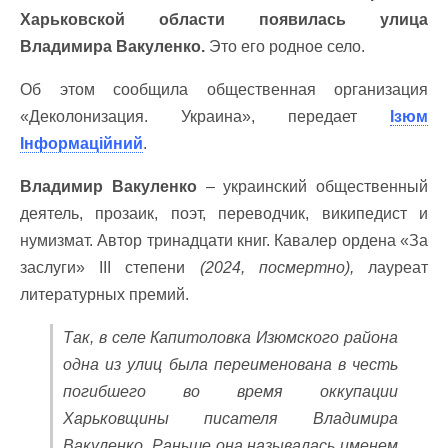
Харьковской области появилась улица
Владимира Вакуленко.
Это его родное село.
Об этом сообщила общественная организация
«Деколонизация. Украина», передает
Ізюм
Інформаційний
.
Владимир Вакуленко
– украинский общественный
деятель, прозаик, поэт, переводчик, википедист и
нумизмат. Автор тринадцати книг. Кавалер ордена «За
заслуги» III степени
(2024, посмертно),
лауреат
литературных премий.
Так, в селе Капитоловка Изюмского района
одна из улиц была переименована в честь
погибшего во время оккупации
Харьковщины писателя Владимира
Вакуленко. Раньше она называлась именем