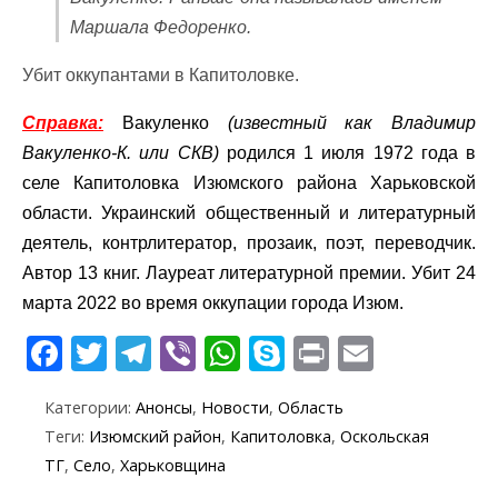
Маршала Федоренко.
Убит оккупантами в Капитоловке.
Справка:
Вакуленко
(известный как Владимир
Вакуленко-К. или СКВ)
родился 1 июля 1972 года в
селе Капитоловка Изюмского района Харьковской
области. Украинский общественный и литературный
деятель, контрлитератор, прозаик, поэт, переводчик.
Автор 13 книг. Лауреат литературной премии. Убит 24
марта 2022 во время оккупации города Изюм.
F
T
T
Vi
W
S
Pr
E
ac
w
el
b
h
k
in
m
Категории:
Анонсы
,
Новости
,
Область
e
itt
e
er
at
y
t
ai
Теги:
Изюмский район
,
Капитоловка
,
Оскольская
b
er
gr
s
p
l
ТГ
,
Село
,
Харьковщина
o
a
A
e