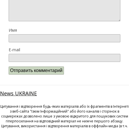
Имя
E-mail
News UKRAINE
Цитування і відтворення будь-яких матеріалів або їх фрагментів в Інтернеті
з веб-сайта "Ізюм Інформаційний" або його каналів і сторінок в
соцмережах дозволено лише з умовою відкритого для пошукових систем
гіперпосилання на відповідний матеріал не нижче першого абзацу.
Цитування, використання і відтворення матеріалів в оффлайн-медіа (в т.ч.