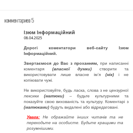
комментариев 5
Ізюм Інформаційний
08.04.2025
Дорогі коментатори веб-сайту Ізюм
Інформаційний.
Звертаємося до Вас з проханням,
при написанні
коментаря
(власної думки)
створити та
використовувати лише власне ім’я
(нік)
і не
копіювати чужі.
Не використовуйте, будь ласка, слова з не цензурної
лексики
(матюки)
– будьте культурними та
показуйте свою вихованість та культуру. Коментарі з
(матюками)
будуть видалені або відредаговані.
Увага:
Не ображайте інших читачів та не
переходьте на особисте. Будьте кращими та
розумнішими.