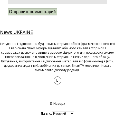
News UKRAINE
Цитування і відтворення будь-яких матеріалів або їх фрагментів в Інтернеті
з веб-сайта "Ізюм Інформаційний" або його каналів і сторінок в
соцмережах дозволено лише з умовою відкритого для пошукових систем
гіперпосилання на відповідний матеріал не нижче першого абзацу.
Цитування, використання і відтворення матеріалів в оффлайн-медіа (в т.ч.
друкованих виданнях), мобільних додатках, SmartTV можливо тільки з
письмового дозволу редакції.
Наверх
Язык: