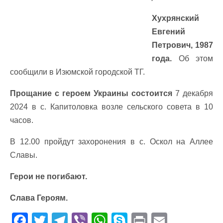
Хухрянский
Евгений
Петрович, 1987
года.
Об этом
сообщили в Изюмской городской ТГ.
Прощание с героем Украины состоится
7 декабря
2024 в с. Капитоловка возле сельского совета в 10
часов.
В 12.00 пройдут захоронения в с. Оскол на Аллее
Славы.
Герои не погибают.
Слава Героям.
F
T
T
Vi
W
S
Pr
E