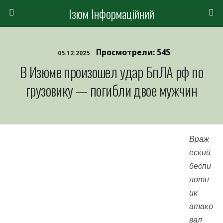
Ізюм Інформаційний
Просмотрели: 545
05.12.2025
В Изюме произошел удар БпЛА рф по
грузовику — погибли двое мужчин
Враж
еский
беспи
лотн
ик
атако
вал