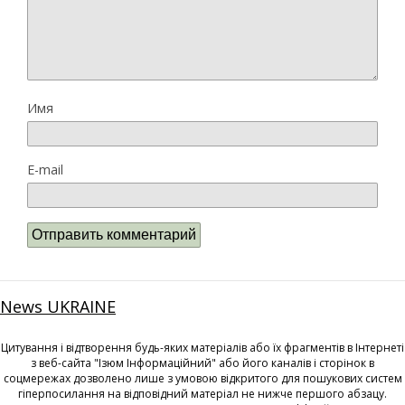
Имя
E-mail
News UKRAINE
Цитування і відтворення будь-яких матеріалів або їх фрагментів в Інтернеті
з веб-сайта "Ізюм Інформаційний" або його каналів і сторінок в
соцмережах дозволено лише з умовою відкритого для пошукових систем
гіперпосилання на відповідний матеріал не нижче першого абзацу.