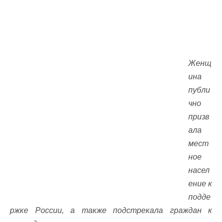
Женщ
ина
публи
чно
призв
ала
мест
ное
насел
ение к
подде
ржке России, а также подстрекала граждан к