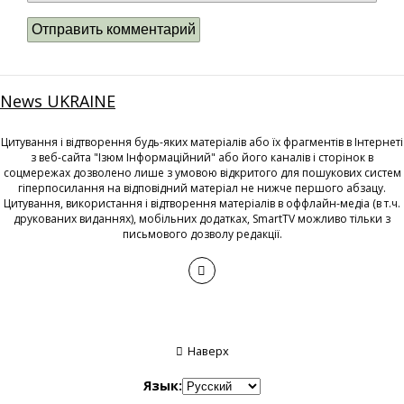
News UKRAINE
Цитування і відтворення будь-яких матеріалів або їх фрагментів в Інтернеті
з веб-сайта "Ізюм Інформаційний" або його каналів і сторінок в
соцмережах дозволено лише з умовою відкритого для пошукових систем
гіперпосилання на відповідний матеріал не нижче першого абзацу.
Цитування, використання і відтворення матеріалів в оффлайн-медіа (в т.ч.
друкованих виданнях), мобільних додатках, SmartTV можливо тільки з
письмового дозволу редакції.
Наверх
Язык: