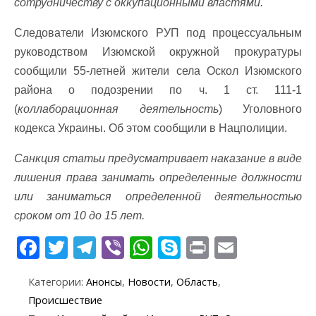
сотрудничеству с оккупационными властями.
Следователи Изюмского РУП под процессуальным
руководством Изюмской окружной прокуратуры
сообщили 55-летней жители села Оскол Изюмского
района о подозрении по ч. 1 ст. 111-1
(
коллаборационная деятельность
) Уголовного
кодекса Украины. Об этом сообщили в Нацполиции.
Санкция статьи предусматривает наказание в виде
лишения права занимать определенные должности
или заниматься определенной деятельностью
сроком от 10 до 15 лет.
F
T
T
Vi
W
S
Pr
E
ac
w
el
b
h
k
in
m
Категории:
Анонсы
,
Новости
,
Область
,
e
itt
e
er
at
y
t
ai
Происшествие
b
er
gr
s
p
l