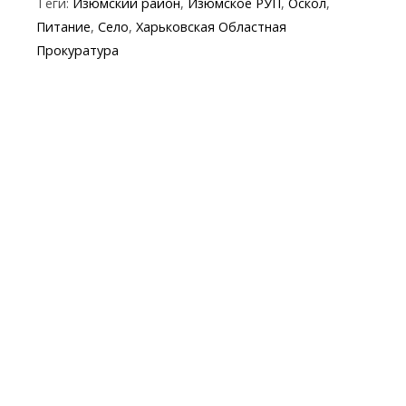
Теги:
Изюмский район
,
Изюмское РУП
,
Оскол
,
o
a
A
e
Питание
,
Село
,
Харьковская Областная
o
m
p
Прокуратура
k
p