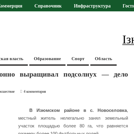
Коммерция
Справочник
Инфраструктура
Гост
Із
ская власть
Образование
Спорт
Область
онно выращивал подсолнух — дело
исшествие
4 комментария
В Изюмском районе в с. Новоселовка
,
местный житель нелегально занял земельный
участок площадью более 80 га, что равняется
размеру более 100 футбольных полей.