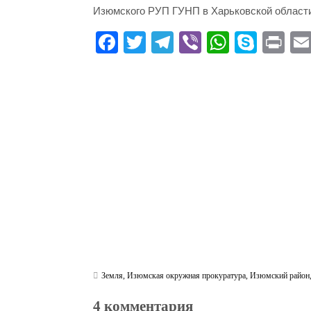
Изюмского РУП ГУНП в Харьковской област
Fa
T
Te
Vi
W
S
Pr
ce
wi
le
be
ha
ky
in
bo
tte
gr
r
ts
pe
t
ok
r
a
A
m
pp
Земля
,
Изюмская окружная прокуратура
,
Изюмский район
4 комментария