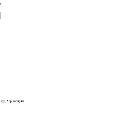
и.
E
m
ail
,
суд
,
Харьковщина