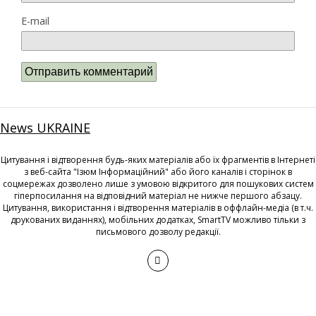
E-mail
News UKRAINE
Цитування і відтворення будь-яких матеріалів або їх фрагментів в Інтернеті
з веб-сайта "Ізюм Інформаційний" або його каналів і сторінок в
соцмережах дозволено лише з умовою відкритого для пошукових систем
гіперпосилання на відповідний матеріал не нижче першого абзацу.
Цитування, використання і відтворення матеріалів в оффлайн-медіа (в т.ч.
друкованих виданнях), мобільних додатках, SmartTV можливо тільки з
письмового дозволу редакції.