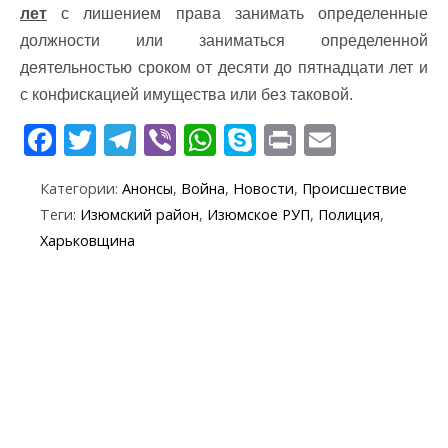
лет
с лишением права занимать определенные
должности или заниматься определенной
деятельностью сроком от десяти до пятнадцати лет и
с конфискацией имущества или без таковой.
F
T
T
Vi
W
S
Pr
E
ac
w
el
b
h
k
in
m
Категории:
Анонсы
,
Война
,
Новости
,
Происшествие
e
itt
e
er
at
y
t
ai
Теги:
Изюмский район
,
Изюмское РУП
,
Полиция
,
b
er
gr
s
p
l
Харьковщина
o
a
A
e
o
m
p
k
p