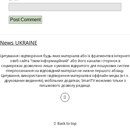
News UKRAINE
Цитування і відтворення будь-яких матеріалів або їх фрагментів в Інтернеті
з веб-сайта "Ізюм Інформаційний" або його каналів і сторінок в
соцмережах дозволено лише з умовою відкритого для пошукових систем
гіперпосилання на відповідний матеріал не нижче першого абзацу.
Цитування, використання і відтворення матеріалів в оффлайн-медіа (в т.ч.
друкованих виданнях), мобільних додатках, SmartTV можливо тільки з
письмового дозволу редакції.
Back to top