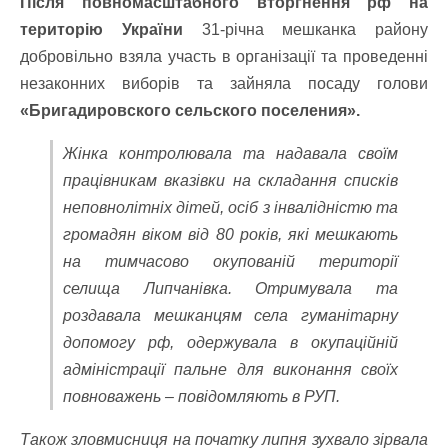
Після повномасштабного вторгнення рф на
територію України
31-річна мешканка району
добровільно взяла участь в організації та проведенні
незаконних виборів та зайняла посаду голови
«Бригадировского сельского поселения».
Жінка контролювала та надавала своїм
працівникам вказівки на складання списків
неповнолітніх дітей, осіб з інвалідністю та
громадян віком від 80 років, які мешкають
на тимчасово окупованій території
селища Липчанівка. Отримувала та
роздавала мешканцям села гуманітарну
допомогу рф, одержувала в окупаційній
адміністрації пальне для виконання своїх
повноважень – повідомляють в РУП.
Також зловмисниця на початку липня зухвало зірвала