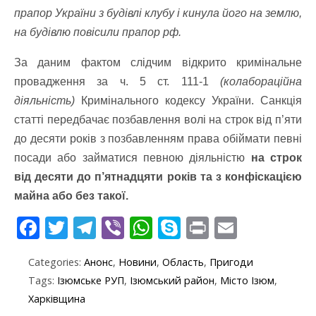
прапор України з будівлі клубу і кинула його на землю,
на будівлю повісили прапор рф.
За даним фактом слідчим відкрито кримінальне
провадження за ч. 5 ст. 111-1
(колабораційна
діяльність)
Кримінального кодексу України. Санкція
статті передбачає позбавлення волі на строк від п’яти
до десяти років з позбавленням права обіймати певні
посади або займатися певною діяльністю
на строк
від десяти до п’ятнадцяти років та з конфіскацією
майна або без такої.
F
T
T
Vi
W
S
Pr
E
ac
w
el
b
h
k
in
m
Categories:
Анонс
,
Новини
,
Область
,
Пригоди
e
itt
e
er
at
y
t
ai
Tags:
Ізюмське РУП
,
Ізюмський район
,
Місто Ізюм
,
b
er
gr
s
p
l
Харківщина