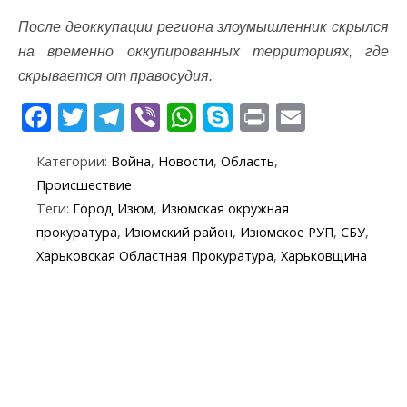
После деоккупации региона злоумышленник скрылся
на временно оккупированных территориях, где
скрывается от правосудия.
F
T
T
Vi
W
S
Pr
E
ac
w
el
b
h
k
in
m
Категории:
Война
,
Новости
,
Область
,
e
itt
e
er
at
y
t
ai
Происшествие
b
er
gr
s
p
l
Теги:
Го́род Изюм
,
Изюмская окружная
o
a
A
e
прокуратура
,
Изюмский район
,
Изюмское РУП
,
СБУ
,
o
m
p
Харьковская Областная Прокуратура
,
Харьковщина
k
p