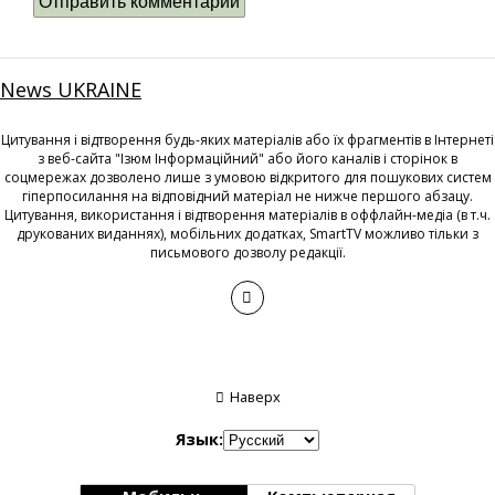
News UKRAINE
Цитування і відтворення будь-яких матеріалів або їх фрагментів в Інтернеті
з веб-сайта "Ізюм Інформаційний" або його каналів і сторінок в
соцмережах дозволено лише з умовою відкритого для пошукових систем
гіперпосилання на відповідний матеріал не нижче першого абзацу.
Цитування, використання і відтворення матеріалів в оффлайн-медіа (в т.ч.
друкованих виданнях), мобільних додатках, SmartTV можливо тільки з
письмового дозволу редакції.
Наверх
Язык: