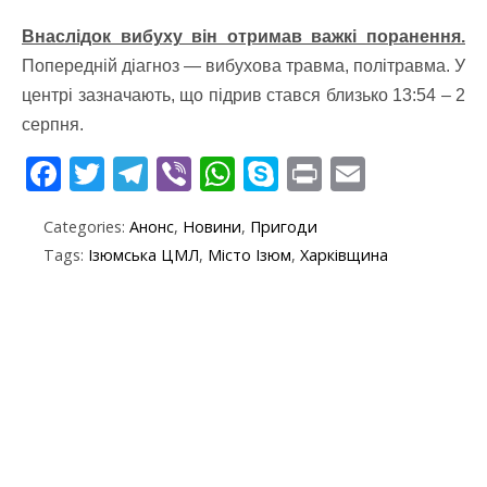
Внаслідок вибуху він отримав важкі поранення.
Попередній діагноз — вибухова травма, політравма.
У
центрі зазначають, що підрив стався близько 13:54 – 2
серпня.
F
T
T
Vi
W
S
Pr
E
ac
w
el
b
h
k
in
m
Categories:
Анонс
,
Новини
,
Пригоди
e
itt
e
er
at
y
t
ai
Tags:
Ізюмська ЦМЛ
,
Місто Ізюм
,
Харківщина
b
er
gr
s
p
l
o
a
A
e
o
m
p
k
p