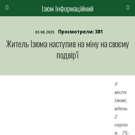
Ізюм Інформаційний
Просмотрели: 381
03.08.2025
Житель Ізюма наступив на міну на своєму
подвір’ї
У
місті
Ізюмі,
вдень
2
серпн
я, 75-