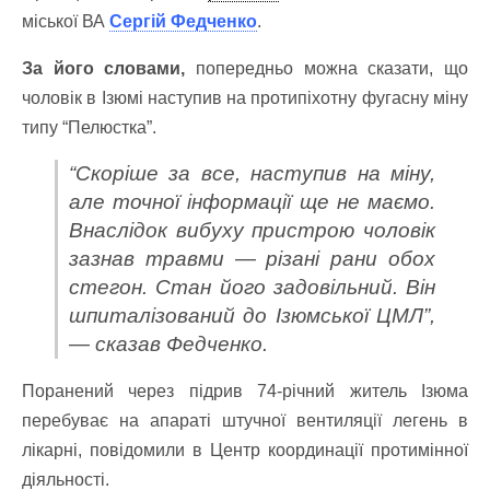
міської ВА
Сергій Федченко
.
За його словами,
попередньо можна сказати, що
чоловік в Ізюмі наступив на протипіхотну фугасну міну
типу “Пелюстка”.
“Скоріше за все, наступив на міну,
але точної інформації ще не маємо.
Внаслідок вибуху пристрою чоловік
зазнав травми — різані рани обох
стегон. Стан його задовільний. Він
шпиталізований до Ізюмської ЦМЛ”,
— сказав Федченко.
Поранений через підрив 74-річний житель Ізюма
перебуває на апараті штучної вентиляції легень в
лікарні, повідомили в Центр координації протимінної
діяльності.