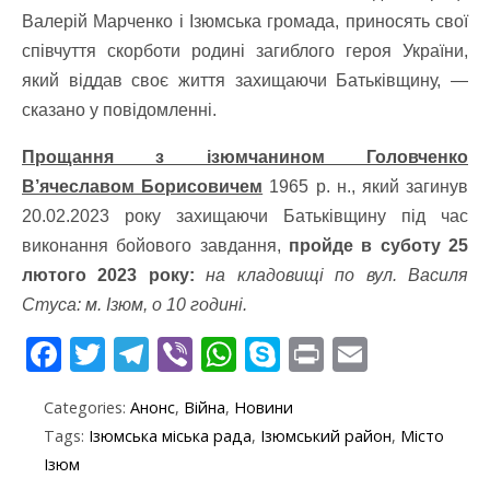
Валерій Марченко і Ізюмська громада, приносять свої
співчуття скорботи родині загиблого героя України,
який віддав своє життя захищаючи Батьківщину, —
сказано у повідомленні.
Прощання з ізюмчанином Головченко
В’ячеславом Борисовичем
1965 р. н., який загинув
20.02.2023 року захищаючи Батьківщину під час
виконання бойового завдання,
пройде в суботу 25
лютого 2023 року:
на кладовищі по вул. Василя
Стуса: м. Ізюм, о 10 годині.
F
T
T
Vi
W
S
Pr
E
ac
w
el
b
h
k
in
m
Categories:
Анонс
,
Війна
,
Новини
e
itt
e
er
at
y
t
ai
Tags:
Ізюмська міська рада
,
Ізюмський район
,
Місто
b
er
gr
s
p
l
Ізюм