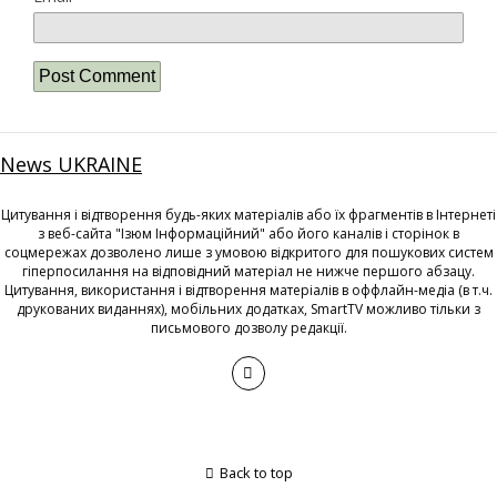
News UKRAINE
Цитування і відтворення будь-яких матеріалів або їх фрагментів в Інтернеті
з веб-сайта "Ізюм Інформаційний" або його каналів і сторінок в
соцмережах дозволено лише з умовою відкритого для пошукових систем
гіперпосилання на відповідний матеріал не нижче першого абзацу.
Цитування, використання і відтворення матеріалів в оффлайн-медіа (в т.ч.
друкованих виданнях), мобільних додатках, SmartTV можливо тільки з
письмового дозволу редакції.
Back to top