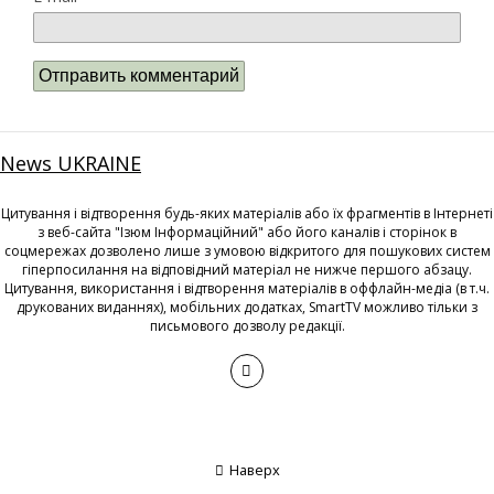
News UKRAINE
Цитування і відтворення будь-яких матеріалів або їх фрагментів в Інтернеті
з веб-сайта "Ізюм Інформаційний" або його каналів і сторінок в
соцмережах дозволено лише з умовою відкритого для пошукових систем
гіперпосилання на відповідний матеріал не нижче першого абзацу.
Цитування, використання і відтворення матеріалів в оффлайн-медіа (в т.ч.
друкованих виданнях), мобільних додатках, SmartTV можливо тільки з
письмового дозволу редакції.
Наверх