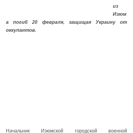
из
Изюм
а погиб 20 февраля, защищая Украину от
оккупантов.
Начальник Изюмской городской военной