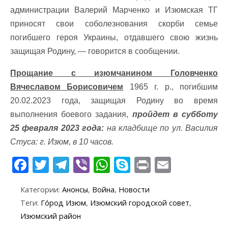
администрации Валерий Марченко и Изюмская ТГ
приносят свои соболезнования скорби семье
погибшего героя Украины, отдавшего свою жизнь
защищая Родину, — говорится в сообщении.
Прощание с изюмчанином Головченко
Вячеславом Борисовичем
1965 г. р., погибшим
20.02.2023 года, защищая Родину во время
выполнения боевого задания,
пройдет в субботу
25 февраля 2023 года:
на кладбище по ул. Василия
Стуса: г. Изюм, в 10 часов.
F
T
T
Vi
W
S
Pr
E
ac
w
el
b
h
k
in
m
Категории:
Анонсы
,
Война
,
Новости
e
itt
e
er
at
y
t
ai
Теги:
Го́род Изюм
,
Изюмский городской совет
,
b
er
gr
s
p
l
Изюмский район