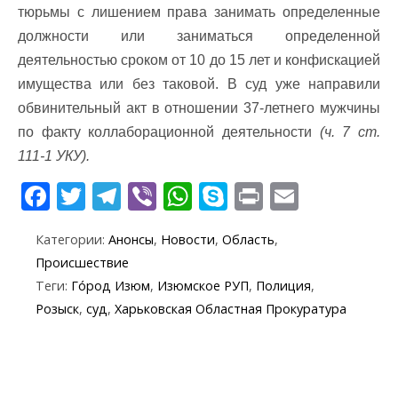
тюрьмы с лишением права занимать определенные
должности или заниматься определенной
деятельностью сроком от 10 до 15 лет и конфискацией
имущества или без таковой. В суд уже направили
обвинительный акт в отношении 37-летнего мужчины
по факту коллаборационной деятельности
(ч. 7 ст.
111-1 УКУ).
F
T
T
Vi
W
S
Pr
E
ac
w
el
b
h
k
in
m
Категории:
Анонсы
,
Новости
,
Область
,
e
itt
e
er
at
y
t
ai
Происшествие
b
er
gr
s
p
l
Теги:
Го́род Изюм
,
Изюмское РУП
,
Полиция
,
o
a
A
e
Розыск
,
суд
,
Харьковская Областная Прокуратура
o
m
p
k
p