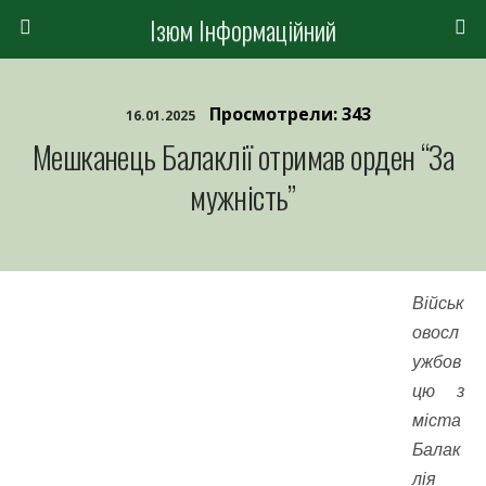
Ізюм Інформаційний
Просмотрели: 343
16.01.2025
Мешканець Балаклії отримав орден “За
мужність”
Військ
овосл
ужбов
цю з
міста
Балак
лія