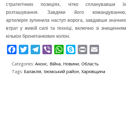
стратегічних позиціях, чітко спланувавши їх
розташування. Завдяки його командуванню,
артилерія зупинила наступ ворога, завдавши значних
втрат у живій силі та техніці, включно зі знищенням
кількох бронетанкових колон.
F
T
T
Vi
W
S
Pr
E
ac
w
el
b
h
k
in
m
Categories:
Анонс
,
Війна
,
Новини
,
Область
e
itt
e
er
at
y
t
ai
Tags:
Балаклія
,
Ізюмський район
,
Харківщина
b
er
gr
s
p
l
o
a
A
e
o
m
p
k
p