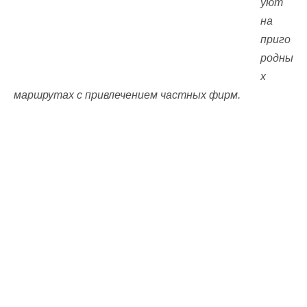
уют
на
приго
родны
х
маршрутах с привлечением частных фирм.