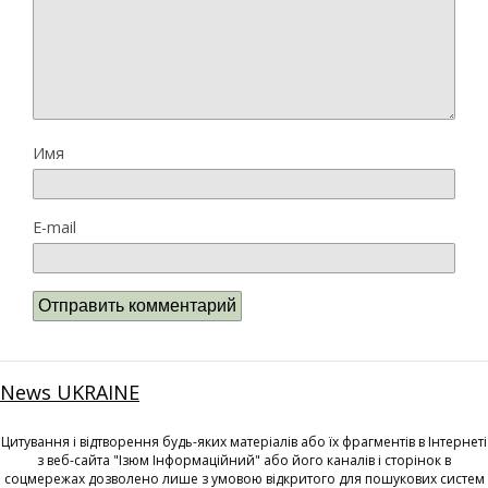
Имя
E-mail
News UKRAINE
Цитування і відтворення будь-яких матеріалів або їх фрагментів в Інтернеті
з веб-сайта "Ізюм Інформаційний" або його каналів і сторінок в
соцмережах дозволено лише з умовою відкритого для пошукових систем