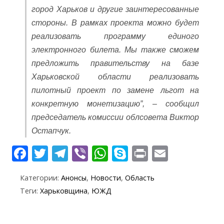
город Харьков и другие заинтересованные
стороны. В рамках проекта можно будет
реализовать программу единого
электронного билета. Мы также сможем
предложить правительству на базе
Харьковской области реализовать
пилотный проект по замене льгот на
конкретную монетизацию”, – сообщил
председатель комиссии облсовета Виктор
Остапчук.
F
T
T
Vi
W
S
Pr
E
ac
w
el
b
h
k
in
m
Категории:
Анонсы
,
Новости
,
Область
e
itt
e
er
at
y
t
ai
Теги:
Харьковщина
,
ЮЖД
b
er
gr
s
p
l
o
a
A
e