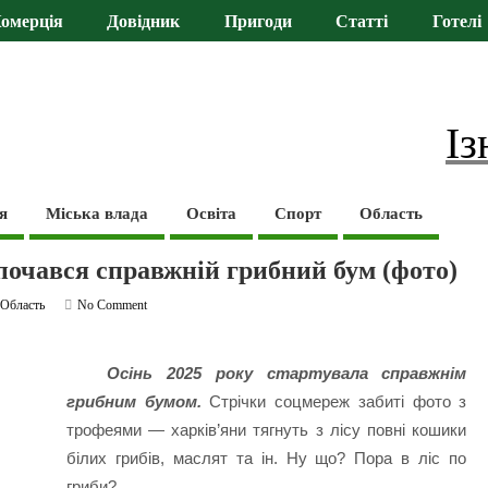
омерція
Довідник
Пригоди
Статті
Готелі
Із
я
Міська влада
Освіта
Спорт
Область
 почався справжній грибний бум (фото)
,
Область
No Comment
Осінь 2025 року стартувала справжнім
грибним бумом.
Стрічки соцмереж забиті фото з
трофеями — харків’яни тягнуть з лісу повні кошики
білих грибів, маслят та ін. Ну що? Пора в ліс по
гриби?