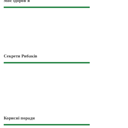
Моє здоров’я
Секрети Рибаків
Корисні поради