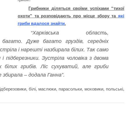
Грибники діляться своїми успіхами “тихої
охоти” та розповідають про місце збору та
які
гриби вдалося знайти
.
“Харківська область,
 багато. Дуже багато груздів, середніх
устріла і нарешті назбирала білих. Так само
 і підберезники. Зустріла чоловіка з двома
х білих грибів. Ліс сухуватий, але гриби
 збирала – додала Ганна”.
ідберезовики, білі, маслюки, парасольки, моховики, польські,