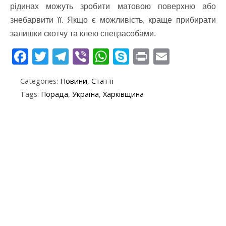
рідинах можуть зробити матовою поверхню або
знебарвити її. Якщо є можливість, краще прибирати
залишки скотчу та клею спецзасобами.
F
T
T
Vi
W
S
Pr
E
ac
w
el
b
h
k
in
m
Categories:
Новини
,
Статті
e
itt
e
er
at
y
t
ai
Tags:
Порада
,
Україна
,
Харківщина
b
er
gr
s
p
l
o
a
A
e
o
m
p
k
p