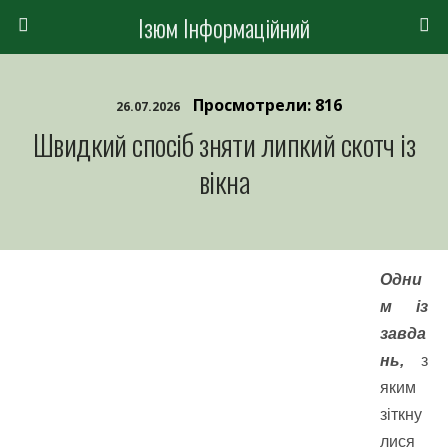
Ізюм Інформаційний
Просмотрели: 816
26.07.2026
Швидкий спосіб зняти липкий скотч із
вікна
Одни
м із
завда
нь,
з
яким
зіткну
лися