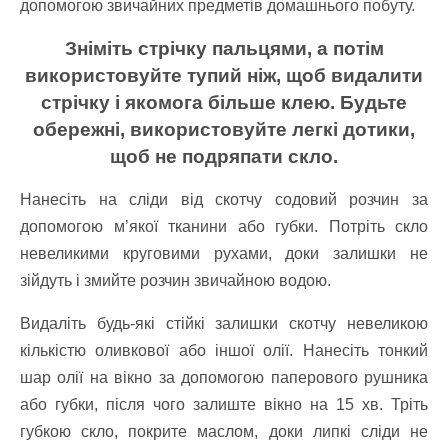
допомогою звичайних предметів домашнього побуту.
Зніміть стрічку пальцями, а потім
використовуйте тупий ніж, щоб видалити
стрічку і якомога більше клею. Будьте
обережні, використовуйте легкі дотики,
щоб не подряпати скло.
Нанесіть на сліди від скотчу содовий розчин за
допомогою м’якої тканини або губки. Потріть скло
невеликими круговими рухами, доки залишки не
зійдуть і змийте розчин звичайною водою.
Видаліть будь-які стійкі залишки скотчу невеликою
кількістю оливкової або іншої олії. Нанесіть тонкий
шар олії на вікно за допомогою паперового рушника
або губки, після чого залиште вікно на 15 хв. Тріть
губкою скло, покрите маслом, доки липкі сліди не