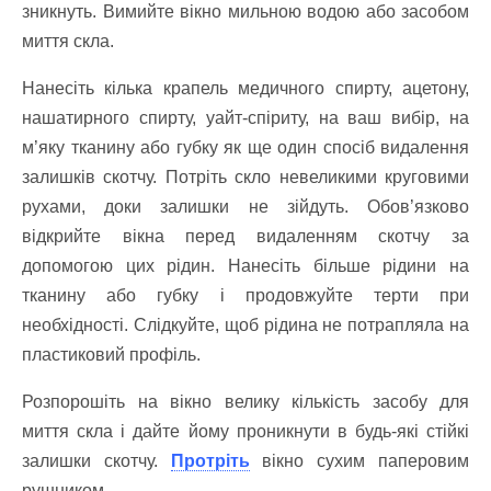
зникнуть. Вимийте вікно мильною водою або засобом
миття скла.
Нанесіть кілька крапель медичного спирту, ацетону,
нашатирного спирту, уайт-спіриту, на ваш вибір, на
м’яку тканину або губку як ще один спосіб видалення
залишків скотчу. Потріть скло невеликими круговими
рухами, доки залишки не зійдуть. Обов’язково
відкрийте вікна перед видаленням скотчу за
допомогою цих рідин. Нанесіть більше рідини на
тканину або губку і продовжуйте терти при
необхідності. Слідкуйте, щоб рідина не потрапляла на
пластиковий профіль.
Розпорошіть на вікно велику кількість засобу для
миття скла і дайте йому проникнути в будь-які стійкі
залишки скотчу.
Протріть
вікно сухим паперовим
рушником.