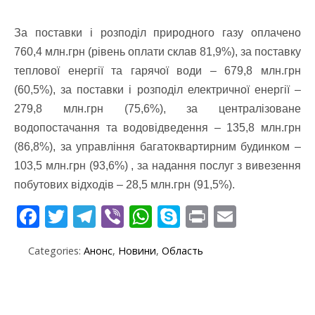
За поставки і розподіл природного газу оплачено
760,4 млн.грн (рівень оплати склав 81,9%), за поставку
теплової енергії та гарячої води – 679,8 млн.грн
(60,5%), за поставки і розподіл електричної енергії –
279,8 млн.грн (75,6%), за централізоване
водопостачання та водовідведення – 135,8 млн.грн
(86,8%), за управління багатоквартирним будинком –
103,5 млн.грн (93,6%) , за надання послуг з вивезення
побутових відходів – 28,5 млн.грн (91,5%).
F
T
T
Vi
W
S
Pr
E
ac
w
el
b
h
k
in
m
Categories:
Анонс
,
Новини
,
Область
e
itt
e
er
at
y
t
ai
b
er
gr
s
p
l
o
a
A
e