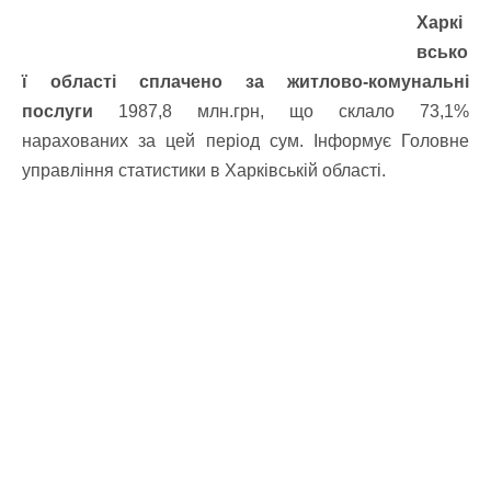
Харкі
всько
ї області сплачено за житлово-комунальні
послуги
1987,8 млн.грн, що склало 73,1%
нарахованих за цей період сум. Інформує Головне
управління статистики в Харківській області.