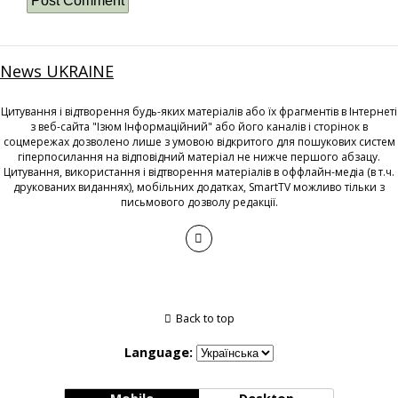
News UKRAINE
Цитування і відтворення будь-яких матеріалів або їх фрагментів в Інтернеті
з веб-сайта "Ізюм Інформаційний" або його каналів і сторінок в
соцмережах дозволено лише з умовою відкритого для пошукових систем
гіперпосилання на відповідний матеріал не нижче першого абзацу.
Цитування, використання і відтворення матеріалів в оффлайн-медіа (в т.ч.
друкованих виданнях), мобільних додатках, SmartTV можливо тільки з
письмового дозволу редакції.
Back to top
Language: