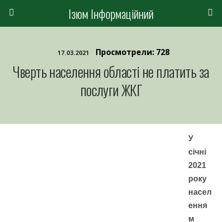
Ізюм Інформаційний
Просмотрели: 728
17.03.2021
Чверть населення області не платить за
послуги ЖКГ
У
січні
2021
року
насел
ення
м