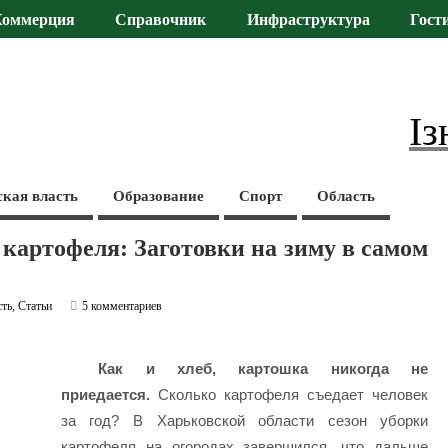
Коммерция
Справочник
Инфраструктура
Гост
Із
ская власть
Образование
Спорт
Область
 картофеля: Заготовки на зиму в самом
сть
,
Статьи
5 комментариев
Как и хлеб, картошка никогда не
приедается.
Сколько картофеля съедает человек
за год? В Харьковской области сезон уборки
картофеля на огородах завершился, что дальше