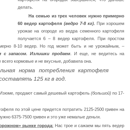
делать.
На семью из трех человек нужно примерно
60 ведер картофеля
(ведро 7-8 кг).
При хорошем
урожае на огороде из ведра семенного картофеля
получается 6 – 8 ведер картофеля. При простом
имерно 8-10 ведер. Но год может быть и не урожайным, –
м с запасом. Излишки продаем
. И еще, не ведитесь на
всего кормовые и не вкусные, добавила она.
альная норма потребления картофеля
составлять 125 кг в год.
е Изюме, продают самый дешевый картофель
(большой)
по 17-
офеля по этой цене придется потратить 2125-2500 гривен на
нужно 6375-7500 гривен и это уже немалые деньги.
орожном» рынке города
:
Нас трое и сажаем мы пять ведер