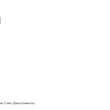
E
m
ail
ок
,
Совет
,
Цена (стоимость)