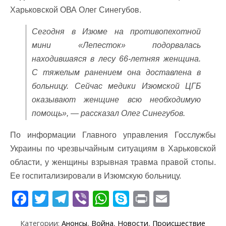
Харьковской ОВА Олег Синегубов.
Сегодня в Изюме на противопехотной
мини «Лепесток» подорвалась
находившаяся в лесу 66-летняя женщина.
С тяжелым ранением она доставлена в
больницу. Сейчас медики Изюмской ЦГБ
оказывают женщине всю необходимую
помощь», — рассказал Олег Синегубов.
По информации Главного управления Госслужбы
Украины по чрезвычайным ситуациям в Харьковской
области, у женщины взрывная травма правой стопы.
Ее госпитализировали в Изюмскую больницу.
F
T
T
Vi
W
S
Pr
E
ac
w
el
b
h
k
in
m
Категории:
Анонсы
,
Война
,
Новости
,
Происшествие