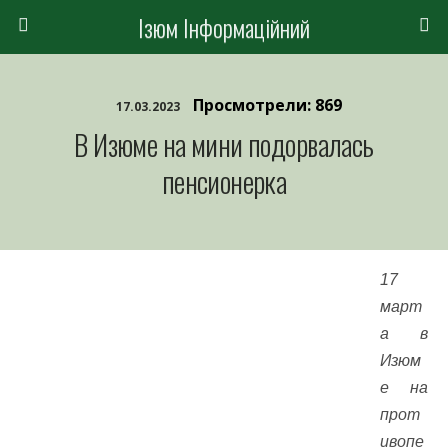
Ізюм Інформаційний
Просмотрели: 869
17.03.2023
В Изюме на мини подорвалась
пенсионерка
17
март
а в
Изюм
е на
прот
ивопе