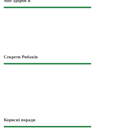
Моє здоров’я
Секрети Рибаків
Корисні поради