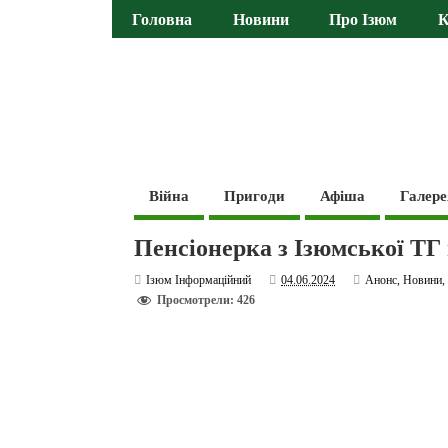
Головна
Новини
Про Ізюм
К
Війна
Пригоди
Афіша
Галере
Пенсіонерка з Ізюмської ТГ 
Ізюм Інформаційний
04.06.2024
Анонс
,
Новини
Просмотрели: 426