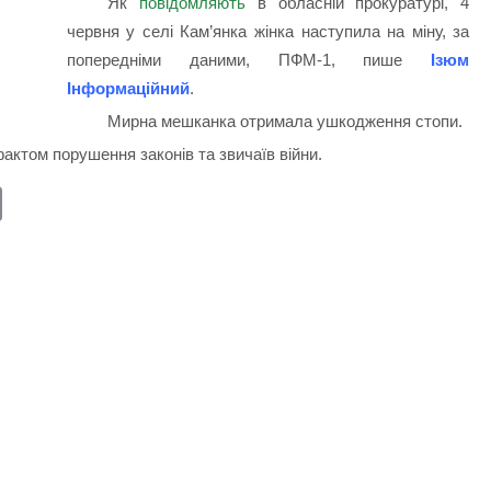
Як
повідомляють
в обласній прокуратурі, 4
червня у селі Кам’янка жінка наступила на міну, за
попередніми даними, ПФМ-1, пише
Ізюм
Інформаційний
.
Мирна мешканка отримала ушкодження стопи.
актом порушення законів та звичаїв війни.
E
m
ail