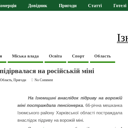
омерція
Довідник
Пригоди
Статті
Готелі
Із
я
Міська влада
Освіта
Спорт
Область
підірвалася на російській міні
,
Область
,
Пригоди
No Comment
На Ізюмщині внаслідок підриву на ворожій
міні постраждала пенсіонерка.
66-річна мешканка
Ізюмського району Харківської області постраждала
внаслідок підриву на ворожій міні.