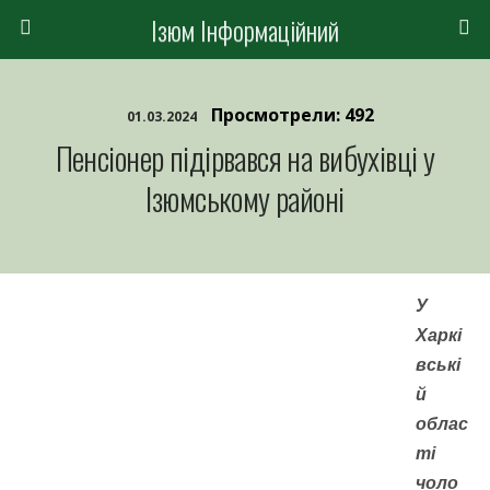
Ізюм Інформаційний
Просмотрели: 492
01.03.2024
Пенсіонер підірвався на вибухівці у
Ізюмському районі
У
Харкі
вські
й
облас
ті
чоло