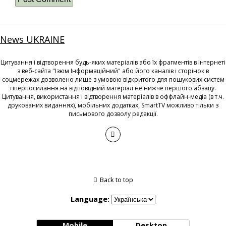
News UKRAINE
Цитування і відтворення будь-яких матеріалів або їх фрагментів в Інтернеті
з веб-сайта "Ізюм Інформаційний" або його каналів і сторінок в
соцмережах дозволено лише з умовою відкритого для пошукових систем
гіперпосилання на відповідний матеріал не нижче першого абзацу.
Цитування, використання і відтворення матеріалів в оффлайн-медіа (в т.ч.
друкованих виданнях), мобільних додатках, SmartTV можливо тільки з
письмового дозволу редакції.
Back to top
Language:
Mobile
Desktop