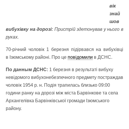
вік
знай
шов
вибухівку на дорозі:
Пристрій здетонував у нього в
руках.
70-річний чоловік 1 березня підірвався на вибухівці
в Ізюмському районі. Про це
повідомили
в ДСНС.
По данным ДСНС:
1 березня в результаті вибуху
невідомого вибухонебезпечного предмету постраждав
чоловік 1954 р. н. Подія трапилась близько 09:00
години ранку на дорозі між міста Барвінкове та села
Архангелівка Барвінківської громади Ізюмського
району.