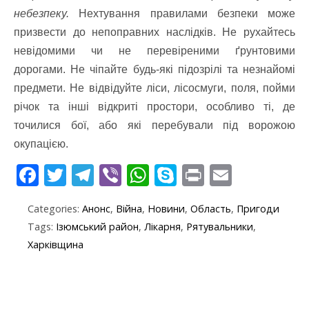
небезпеку.
Нехтування правилами безпеки може
призвести до непоправних наслідків. Не рухайтесь
невідомими чи не перевіреними ґрунтовими
дорогами. Не чіпайте будь-які підозрілі та незнайомі
предмети. Не відвідуйте ліси, лісосмуги, поля, пойми
річок та інші відкриті простори, особливо ті, де
точилися бої, або які перебували під ворожою
окупацією.
F
T
T
Vi
W
S
Pr
E
ac
w
el
b
h
k
in
m
Categories:
Анонс
,
Війна
,
Новини
,
Область
,
Пригоди
e
itt
e
er
at
y
t
ai
Tags:
Ізюмський район
,
Лікарня
,
Рятувальники
,
b
er
gr
s
p
l
Харківщина
o
a
A
e
o
m
p
k
p