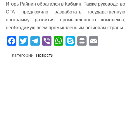
Игорь Райнин обратился в Кабмин. Также руководство
ОГА предложило разработать государственную
программу развития промышленного комплекса,
необходимую всем промышленным регионам страны.
F
T
T
Vi
W
S
Pr
E
ac
w
el
b
h
k
in
m
Категории:
Новости
e
itt
e
er
at
y
t
ai
b
er
gr
s
p
l
o
a
A
e
o
m
p
k
p