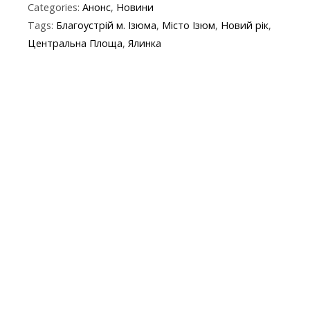
Categories:
Анонс
,
Новини
e
itt
e
er
at
y
t
ai
Tags:
Благоустрій м. Ізюма
,
Місто Ізюм
,
Новий рік
,
b
er
gr
s
p
l
Центральна Площа
,
Ялинка
o
a
A
e
o
m
p
k
p