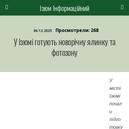
Ізюм Інформаційний
Просмотрели: 268
06.12.2025
У Ізюмі готують новорічну ялинку та
фотозону
У
місті
Ізюмі
почал
и
підго
товку