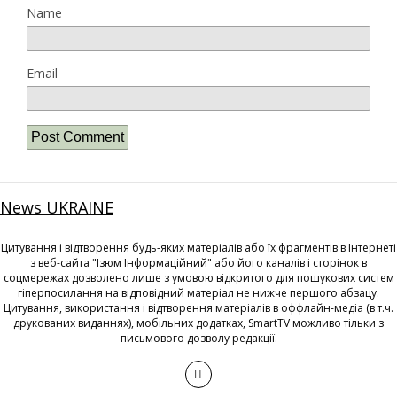
Name
Email
News UKRAINE
Цитування і відтворення будь-яких матеріалів або їх фрагментів в Інтернеті
з веб-сайта "Ізюм Інформаційний" або його каналів і сторінок в
соцмережах дозволено лише з умовою відкритого для пошукових систем
гіперпосилання на відповідний матеріал не нижче першого абзацу.
Цитування, використання і відтворення матеріалів в оффлайн-медіа (в т.ч.
друкованих виданнях), мобільних додатках, SmartTV можливо тільки з
письмового дозволу редакції.