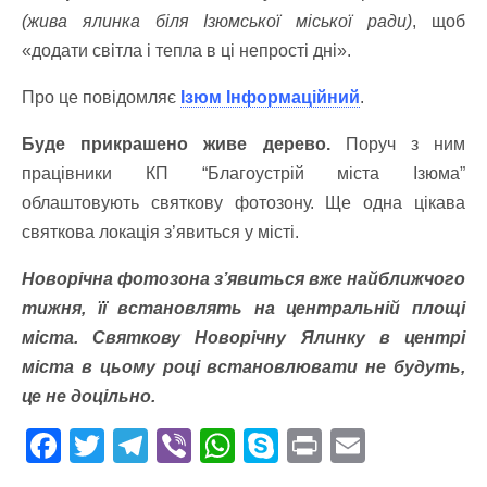
(жива ялинка біля Ізюмської міської ради)
, щоб
«додати світла і тепла в ці непрості дні».
Про це повідомляє
Ізюм Інформаційний
.
Буде прикрашено живе дерево.
Поруч з ним
працівники КП “Благоустрій міста Ізюма”
облаштовують святкову фотозону. Ще одна цікава
святкова локація з’явиться у місті.
Новорічна фотозона з’явиться вже найближчого
тижня, її встановлять на центральній площі
міста. Святкову Новорічну Ялинку в центрі
міста в цьому році встановлювати не будуть,
це не доцільно.
F
T
T
Vi
W
S
Pr
E
ac
w
el
b
h
k
in
m