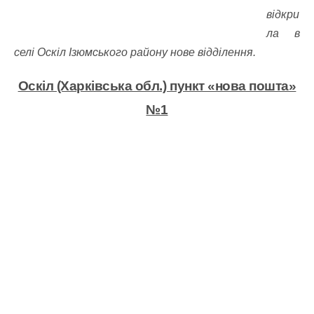
відкри
ла в
селі Оскіл Ізюмського району нове відділення.
Оскіл (Харківська обл.)
пункт «нова пошта»
№1