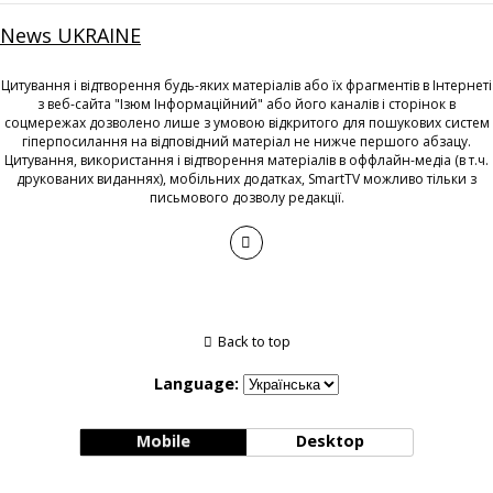
News UKRAINE
Цитування і відтворення будь-яких матеріалів або їх фрагментів в Інтернеті
з веб-сайта "Ізюм Інформаційний" або його каналів і сторінок в
соцмережах дозволено лише з умовою відкритого для пошукових систем
гіперпосилання на відповідний матеріал не нижче першого абзацу.
Цитування, використання і відтворення матеріалів в оффлайн-медіа (в т.ч.
друкованих виданнях), мобільних додатках, SmartTV можливо тільки з
письмового дозволу редакції.
Back to top
Language:
Mobile
Desktop