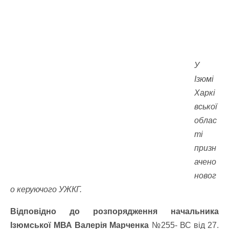
У
Ізюмі
Харкі
вської
облас
ті
призн
ачено
новог
о керуючого УЖКГ.
Відповідно до розпорядження начальника
Ізюмської МВА Валерія Марченка
№255- ВС від 27.