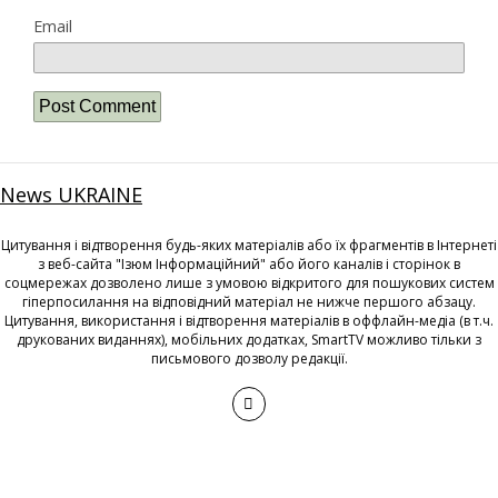
Email
News UKRAINE
Цитування і відтворення будь-яких матеріалів або їх фрагментів в Інтернеті
з веб-сайта "Ізюм Інформаційний" або його каналів і сторінок в
соцмережах дозволено лише з умовою відкритого для пошукових систем
гіперпосилання на відповідний матеріал не нижче першого абзацу.
Цитування, використання і відтворення матеріалів в оффлайн-медіа (в т.ч.
друкованих виданнях), мобільних додатках, SmartTV можливо тільки з
письмового дозволу редакції.