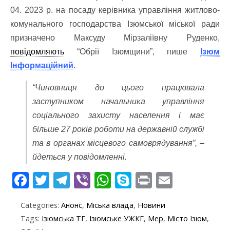
04. 2023 р. на посаду керівника управління житлово-
комунального господарства Ізюмської міської ради
призначено Максуду Мірзаліївну Руденко,
повідомляють
“Обрії Ізюмщини”, пише
Ізюм
Інформаційний
.
“Чиновниця до цього працювала
заступником начальника управління
соціального захисту населення і має
більше 27 років роботи на державній службі
та в органах місцевого самоврядування”, –
йдеться у повідомленні.
F
T
T
Vi
W
S
Pr
E
ac
w
el
b
h
k
in
m
Categories:
Анонс
,
Міська влада
,
Новини
e
itt
e
er
at
y
t
ai
Tags:
Ізюмська ТГ
,
Ізюмське УЖКГ
,
Мер
,
Місто Ізюм
,
b
er
gr
s
p
l