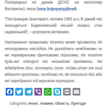
Попередньо по даним ДСНС на касетному
боєприпасі, пише
Ізюм Інформаційний
.
“Постраждав тракторист, чоловік 1981 р.н. В даний час
знаходиться Барвінківській міській лікарні, стан
задовільний”, – розповіли рятівники.
Нехтування правилами безпеки може призвести до
непоправних наслідків. Не рухайтесь невідомими чи
не перевіреними ґрунтовими дорогами. Не чіпайте
будь-які підозрілі та незнайомі предмети. Не
відвідуйте ліси, лісосмуги, поля, пойми річок та інші
відкриті простори, особливо ті, де точилися бої, або
які перебували під ворожою окупацією.
F
T
T
Vi
W
S
Pr
E
ac
w
el
b
h
k
in
m
Categories:
Анонс
,
Новини
,
Область
,
Пригоди
e
itt
e
er
at
y
t
ai