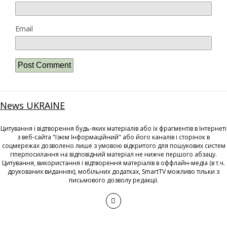
Email
News UKRAINE
Цитування і відтворення будь-яких матеріалів або їх фрагментів в Інтернеті
з веб-сайта "Ізюм Інформаційний" або його каналів і сторінок в
соцмережах дозволено лише з умовою відкритого для пошукових систем
гіперпосилання на відповідний матеріал не нижче першого абзацу.
Цитування, використання і відтворення матеріалів в оффлайн-медіа (в т.ч.
друкованих виданнях), мобільних додатках, SmartTV можливо тільки з
письмового дозволу редакції.