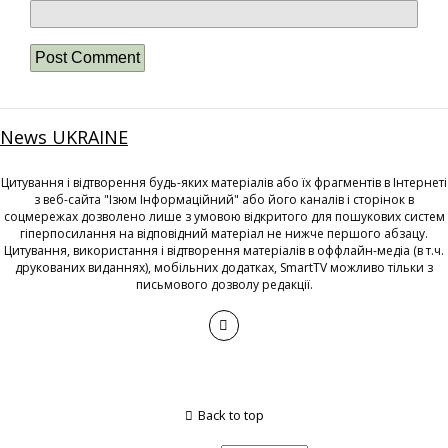
News UKRAINE
Цитування і відтворення будь-яких матеріалів або їх фрагментів в Інтернеті
з веб-сайта "Ізюм Інформаційний" або його каналів і сторінок в
соцмережах дозволено лише з умовою відкритого для пошукових систем
гіперпосилання на відповідний матеріал не нижче першого абзацу.
Цитування, використання і відтворення матеріалів в оффлайн-медіа (в т.ч.
друкованих виданнях), мобільних додатках, SmartTV можливо тільки з
письмового дозволу редакції.
Back to top