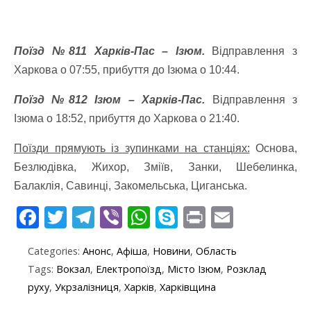
Поїзд №811 Харків-Пас – Ізюм.
Відправлення з
Харкова о 07:55, прибуття до Ізюма о 10:44.
Поїзд №812 Ізюм – Харків-Пас.
Відправлення з
Ізюма о 18:52, прибуття до Харкова о 21:40.
Поїзди прямують із зупинками на станціях:
Основа,
Безлюдівка, Жихор, Зміїв, Занки, Шебелинка,
Балаклія, Савинці, Закомельська, Циганська.
F
T
T
Vi
W
S
Pr
E
ac
w
el
b
h
k
in
m
Categories:
Анонс
,
Афіша
,
Новини
,
Область
e
itt
e
er
at
y
t
ai
Tags:
Вокзал
,
Електропоїзд
,
Місто Ізюм
,
Розклад
b
er
gr
s
p
l
руху
,
Укрзалізниця
,
Харків
,
Харківщина
o
a
A
e