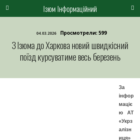
Ізюм Інформаційний
Просмотрели: 599
04.03.2026
З Ізюма до Харкова новий швидкісний
поїзд курсуватиме весь березень
За
інфор
маціє
ю АТ
«Укрз
алізн
иця»